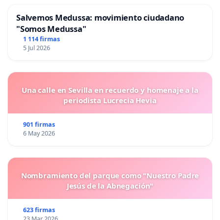
Salvemos Medussa: movimiento ciudadano
"Somos Medussa"
1 114 firmas
5 Jul 2026
Una calle en Sevilla en recuerdo y homenaje a la
periodista Lucrecia Hevia
901 firmas
6 May 2026
Nombramiento del parque como "Nuestro Padre
Jesús de la Abnegación"
623 firmas
23 Mar 2026