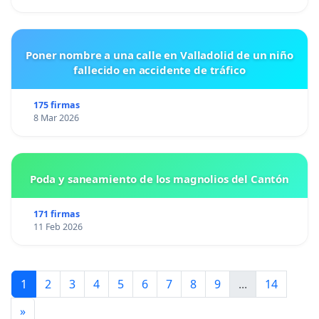
Poner nombre a una calle en Valladolid de un niño
fallecido en accidente de tráfico
175 firmas
8 Mar 2026
Poda y saneamiento de los magnolios del Cantón
171 firmas
11 Feb 2026
1
2
3
4
5
6
7
8
9
...
14
»