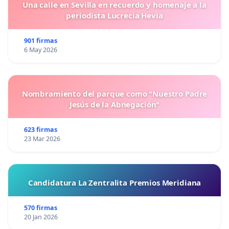
Una calle en Sevilla en recuerdo y homenaje a la
periodista Lucrecia Hevia
901 firmas
6 May 2026
Nombramiento del parque como "Nuestro Padre
Jesús de la Abnegación"
623 firmas
23 Mar 2026
Candidatura La Zentralita Premios Meridiana
570 firmas
20 Jan 2026