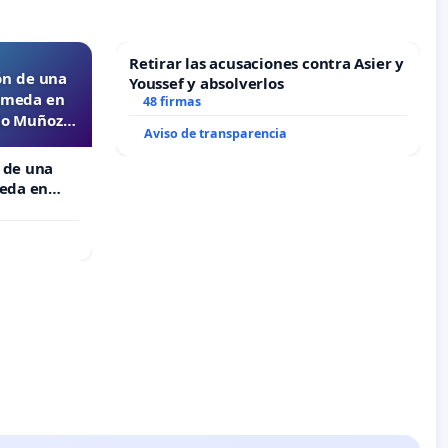
Retirar las acusaciones contra Asier y
ón de una
Youssef y absolverlos
lameda en
48 firmas
ejo Muñoz
Aviso de transparencia
 de una
meda en
 Muñoz