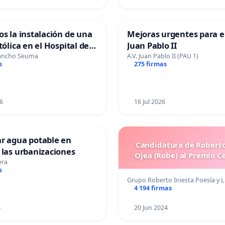
os la instalación de una
Mejoras urgentes para el
tólica en el Hospital de
Juan Pablo II
Sancho Seuma
A.V. Juan Pablo II (PAU 1)
s
275 firmas
6
16 Jul 2026
ar agua potable en
Candidatura de Roberto
 las urbanizaciones
Ojea (Robe) al Premio C
era
s
Grupo Roberto Iniesta Poesía y L
4 194 firmas
6
20 Jun 2024