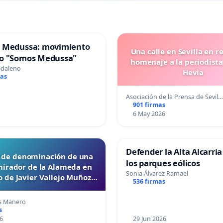
 Medussa: movimiento
Una calle en Sevilla en r
o "Somos Medussa"
homenaje a la periodista
gdaleno
Hevia
mas
Asociación de la Prensa de Sevil…
901 firmas
6 May 2026
Defender la Alta Alcarria
d de denominación de una
los parques eólicos
mirador de la Alameda en
Sonia Álvarez Ramael
 de Javier Vallejo Muñoz
536 firmas
“Mazinger”
s Manero
s
6
29 Jun 2026