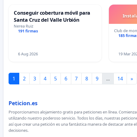
Conseguir cobertura móvil para
Insta
Santa Cruz del Valle Urbión
Nerea Ruiz
Club de mon
191 firmas
185 firma
6 Aug 2026
19 Mar 20
1
2
3
4
5
6
7
8
9
...
14
»
Peticion.es
Proporcionamos alojamiento gratis para peticiones en línea. Comienza 
utilizando nuestro poderoso servicio. Todos los días, nuestras petici
así que crear una petición es una fantástica manera de destacar ante e
decisiones.