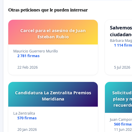
Otras peticiones que le pueden interesar
Salvemos
Carcel para el asesino de Juan
ciudadan
Esteban Rubio
Bárbara Ma
1 114 fir
Mauricio Guerrero Murillo
2 781 firmas
22 Feb 2026
5 Jul 2026
Candidatura La Zentralita Premios
Solicitu
Meridiana
plaza y 
recuerdo
La Zentralita
570 firmas
Juan Campo
560 firma
20 Jan 2026
11 Jun 202