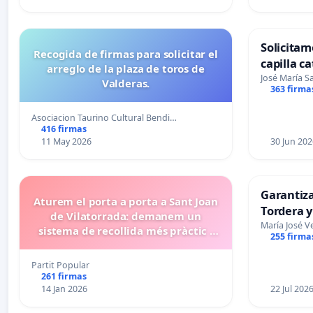
Solicitam
Recogida de firmas para solicitar el
capilla ca
arreglo de la plaza de toros de
Alcañiz
José María 
Valderas.
363 firma
Asociacion Taurino Cultural Bendi…
416 firmas
11 May 2026
30 Jun 202
Garantiz
Aturem el porta a porta a Sant Joan
Tordera y
de Vilatorrada: demanem un
María José V
sistema de recollida més pràctic i
255 firma
eficient
Partit Popular
261 firmas
14 Jan 2026
22 Jul 202