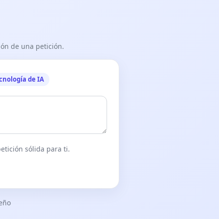
ón de una petición.
cnología de IA
tición sólida para ti.
seño