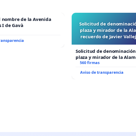
l nombre de la Avenida
Solicitud de denominaci
s I de Gavà
plaza y mirador de la A
recuerdo de Javier Vall
transparencia
“Mazinger”
Solicitud de denominación
plaza y mirador de la Ala
recuerdo de Javier Vallejo
560 firmas
“Mazinger”
Aviso de transparencia