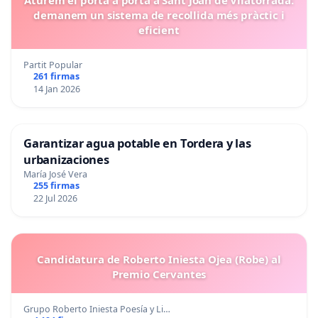
Aturem el porta a porta a Sant Joan de Vilatorrada:
demanem un sistema de recollida més pràctic i
eficient
Partit Popular
261 firmas
14 Jan 2026
Garantizar agua potable en Tordera y las
urbanizaciones
María José Vera
255 firmas
22 Jul 2026
Candidatura de Roberto Iniesta Ojea (Robe) al
Premio Cervantes
Grupo Roberto Iniesta Poesía y Li…