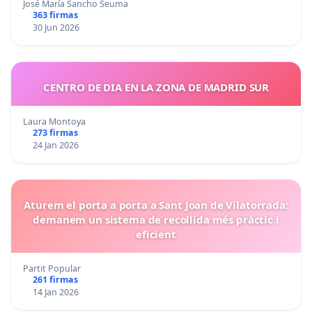
José María Sancho Seuma
363 firmas
30 Jun 2026
CENTRO DE DIA EN LA ZONA DE MADRID SUR
Laura Montoya
273 firmas
24 Jan 2026
Aturem el porta a porta a Sant Joan de Vilatorrada:
demanem un sistema de recollida més pràctic i
eficient
Partit Popular
261 firmas
14 Jan 2026