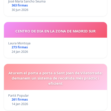
José María Sancho Seuma
363 firmas
30 Jun 2026
CENTRO DE DIA EN LA ZONA DE MADRID SUR
Laura Montoya
273 firmas
24 Jan 2026
Aturem el porta a porta a Sant Joan de Vilatorrada:
demanem un sistema de recollida més pràctic i
eficient
Partit Popular
261 firmas
14 Jan 2026