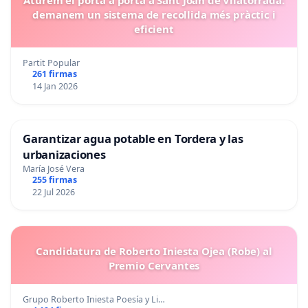
Aturem el porta a porta a Sant Joan de Vilatorrada:
demanem un sistema de recollida més pràctic i
eficient
Partit Popular
261 firmas
14 Jan 2026
Garantizar agua potable en Tordera y las
urbanizaciones
María José Vera
255 firmas
22 Jul 2026
Candidatura de Roberto Iniesta Ojea (Robe) al
Premio Cervantes
Grupo Roberto Iniesta Poesía y Li…