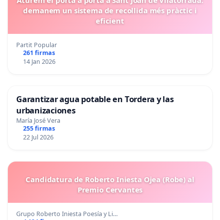
Aturem el porta a porta a Sant Joan de Vilatorrada:
demanem un sistema de recollida més pràctic i
eficient
Partit Popular
261 firmas
14 Jan 2026
Garantizar agua potable en Tordera y las
urbanizaciones
María José Vera
255 firmas
22 Jul 2026
Candidatura de Roberto Iniesta Ojea (Robe) al
Premio Cervantes
Grupo Roberto Iniesta Poesía y Li…