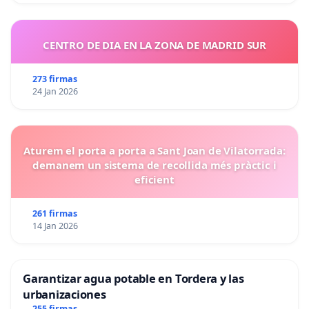
CENTRO DE DIA EN LA ZONA DE MADRID SUR
273 firmas
24 Jan 2026
Aturem el porta a porta a Sant Joan de Vilatorrada:
demanem un sistema de recollida més pràctic i
eficient
261 firmas
14 Jan 2026
Garantizar agua potable en Tordera y las
urbanizaciones
255 firmas