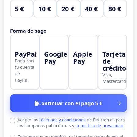
5 €
10 €
20 €
40 €
80 €
Forma de pago
PayPal
Google
Apple
Tarjeta
Pay
Pay
de
Paga con
crédito
tu cuenta
de
Visa,
PayPal
Mastercard
Continuar con el pago 5 €
Acepto los
términos y condiciones
de Peticion.es para
las campañas publicitarias y
la política de privacidad
.
Entiendo que mi nombre y el importe abonado por el