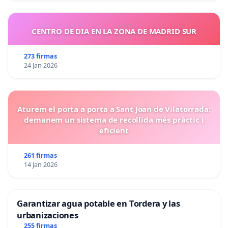
CENTRO DE DIA EN LA ZONA DE MADRID SUR
273 firmas
24 Jan 2026
Aturem el porta a porta a Sant Joan de Vilatorrada:
demanem un sistema de recollida més pràctic i
eficient
261 firmas
14 Jan 2026
Garantizar agua potable en Tordera y las
urbanizaciones
255 firmas