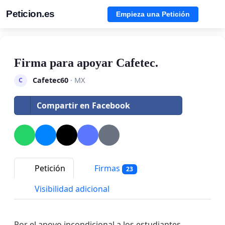
Peticion.es
Empieza una Petición
Firma para apoyar Cafetec.
Cafetec60
· MX
C
Compartir en Facebook
Petición
Firmas
23
Visibilidad adicional
Por el apoyo incondicional a los estudiantes.