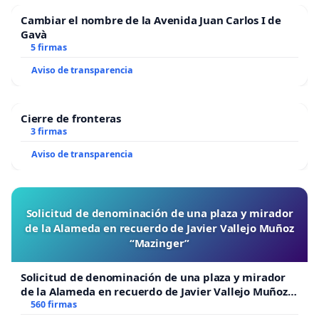
madres con problemas psicológicos o de
Cambiar el nombre de la Avenida Juan Carlos I de
adicciones:
Gavà
5 firmas
Estudios recientes muestran que más del 80% de
Aviso de transparencia
las madres sufren algún grado de trastorno
postparto, agravado por deficiencias nutricionales
y presión social.
Cierre de fronteras
Proponemos ofrecer como primera línea de
3 firmas
atención vías naturales, terapias nutricionales y
Aviso de transparencia
tratamientos alternativos eficaces, así como
programas reales de desintoxicación acompañada,
para facilitar la recuperación integral del núcleo
Solicitud de denominación de una plaza y mirador
de la Alameda en recuerdo de Javier Vallejo Muñoz
familiar.
“Mazinger”
Solicitud de denominación de una plaza y mirador
de la Alameda en recuerdo de Javier Vallejo Muñoz
“Mazinger”
560 firmas