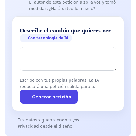
El autor de esta petición alzó la voz y tomó
medidas. ¿Hará usted lo mismo?
Describe el cambio que quieres ver
✊ Nuestra petición es clara:
Con tecnología de IA
No más tutelas automáticas, sin pruebas, sin
escuchar a la familia, sin considerar alternativas.
No más rupturas irreversibles que dejan huellas
traumáticas en los niños.
Queremos un sistema justo, equilibrado y humano.
Escribe con tus propias palabras. La IA
redactará una petición sólida para ti.
Tu firma cuenta. Tu voz importa.
Generar petición
Firma ahora y comparte.
Tus datos siguen siendo tuyos
Para un cambio de perspectivas, sin perjuícios y en
Privacidad desde el diseño
buena fe, Lucas y Rainara D´Meyeer, soberanos y