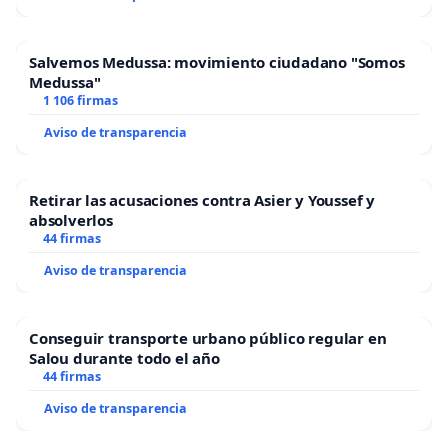
acompañamiento en el hogar.
El desarrollo emocional, psicológico y afectivo del
Salvemos Medussa: movimiento ciudadano "Somos
niño debe ser protegido dentro de su contexto
Medussa"
natural.
1 106 firmas
Aviso de transparencia
✅ 5. Que se invierta más en las familias antes de
separarlas:
Retirar las acusaciones contra Asier y Youssef y
absolverlos
Separar a un menor de su familia genera un alto
44 firmas
coste económico para el Estado.
Aviso de transparencia
Esa inversión debe destinarse preferentemente a
programas de apoyo, orientación, ayuda
alimentaria, vivienda o atención psicosocial que
Conseguir transporte urbano público regular en
Salou durante todo el año
fortalezcan a la familia, en vez de destruirla.
44 firmas
Aviso de transparencia
✅ 6. Ofrecer tratamientos menos invasivos a