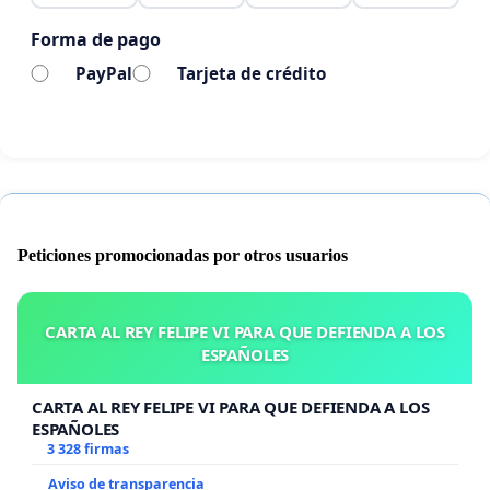
negligencia, incapacidad o maltrato.
Forma de pago
La mera sospecha no debe bastar.
PayPal
Tarjeta de crédito
✅ 3. Que se respete el derecho a defensa y
participación:
El menor y su familia deben tener siempre la
posibilidad de ser escuchados, aportar pruebas,
recibir asistencia jurídica efectiva y ejercer su
Peticiones promocionadas por otros usuarios
derecho a recurso.
CARTA AL REY FELIPE VI PARA QUE DEFIENDA A LOS
✅ 4. Que se priorice el bienestar del niño dentro
ESPAÑOLES
del entorno familiar:
CARTA AL REY FELIPE VI PARA QUE DEFIENDA A LOS
Antes de aplicar medidas extremas como la
ESPAÑOLES
retirada del menor, deben explorarse alternativas
3 328 firmas
familiares, de acogida con parientes o de
Aviso de transparencia