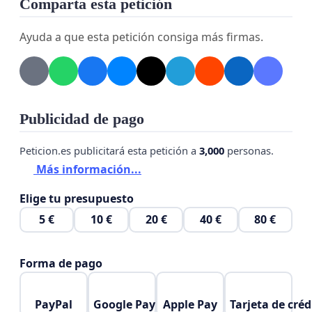
Comparta esta petición
familiar.
Ayuda a que esta petición consiga más firmas.
Exigimos lo siguiente:
✅ 1. Que exista un procedimiento legal formal
abierto:
Publicidad de pago
La tutela debe ser declarada únicamente mediante
Peticion.es publicitará esta petición a
3,000
personas.
resolución judicial debidamente motivada.
Más información...
Si no hay una resolución judicial firme, cualquier
actuación que implique retirar un menor a su
Elige tu presupuesto
familia es irregular y contraria al derecho.
5 €
10 €
20 €
40 €
80 €
✅ 2. Que haya fundamento real y comprobable:
Forma de pago
No se debe iniciar una tutela ni separar a un niño
sin pruebas objetivas y contrastadas de riesgo,
PayPal
Google Pay
Apple Pay
Tarjeta de créd