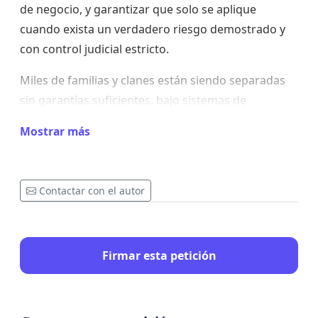
de negocio, y garantizar que solo se aplique
cuando exista un verdadero riesgo demostrado y
con control judicial estricto.
Miles de familias y clanes están siendo separadas
sin garantías suficientes, bajo sistemas de
protección que, en muchos casos, aplican medidas
Mostrar más
desproporcionadas, traumáticas y con escasa base
jurídica.
Esta recogida de firmas nace como una llamada
Contactar con el autor
urgente a la reflexión y a la acción: pedimos a las
autoridades competentes, tanto a nivel
autonómico como estatal e internacional, que se
Firmar esta petición
revise de forma inmediata el sistema de tutela y
protección de menores, aplicando principios de
justicia, proporcionalidad y respeto al entorno