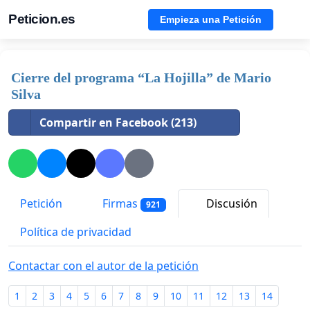
Peticion.es
Empieza una Petición
Cierre del programa “La Hojilla” de Mario
Silva
Compartir en Facebook (213)
Petición
Firmas
Discusión
921
Política de privacidad
Contactar con el autor de la petición
1
2
3
4
5
6
7
8
9
10
11
12
13
14