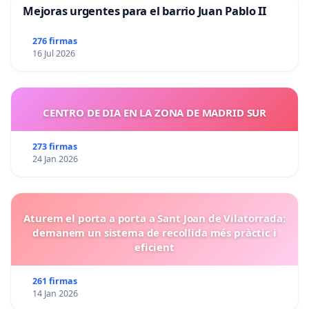
Mejoras urgentes para el barrio Juan Pablo II
276 firmas
16 Jul 2026
CENTRO DE DIA EN LA ZONA DE MADRID SUR
273 firmas
24 Jan 2026
Aturem el porta a porta a Sant Joan de Vilatorrada:
demanem un sistema de recollida més pràctic i
eficient
261 firmas
14 Jan 2026