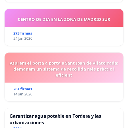
CENTRO DE DIA EN LA ZONA DE MADRID SUR
273 firmas
24 Jan 2026
Aturem el porta a porta a Sant Joan de Vilatorrada:
demanem un sistema de recollida més pràctic i
eficient
261 firmas
14 Jan 2026
Garantizar agua potable en Tordera y las
urbanizaciones