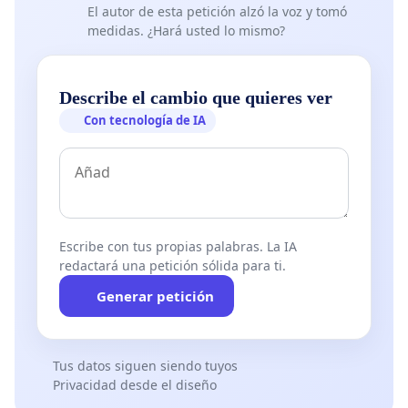
problemas y errores, haciendo que la audición por
El autor de esta petición alzó la voz y tomó
medidas. ¿Hará usted lo mismo?
parte de todos los deportistas de las ordenes del
juez arbitro fuera realmente complicada, a veces
siendo reforzadas por los árbitros a nivel particular
Describe el cambio que quieres ver
en cada sección, algo inaceptable a este nivel.
Con tecnología de IA
Hacer que este deporte crezca, también se
consigue haciendo que el público asista y sea capaz
de seguir la competición en tiempo real. Hoy en día,
con la aplicación Ridon, tener la pantalla de cancha
Escribe con tus propias palabras. La IA
funcionando sería verdaderamente sencillo. Detalle
redactará una petición sólida para ti.
que incluso en competiciones regionales se hace.
Generar petición
Propuesta de solución para el problema 3.
Asignar la contrata del servicio de restauración a
Tus datos siguen siendo tuyos
un profesional con el perfil adecuado, que sea
Privacidad desde el diseño