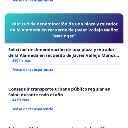
Aviso de transparencia
multiplicaría el efecto en conjunción con la solución
al problema 2.
Problema 2 - Falta de personal arbitral
Solicitud de denominación de una plaza y mirador
de la Alameda en recuerdo de Javier Vallejo Muñoz
adecuado.
“Mazinger”
Toda vez que los árbitros son necesarios para el
Solicitud de denominación de una plaza y mirador
correcto desarrollo de la competición, se requiere
de la Alameda en recuerdo de Javier Vallejo Muñoz
personal arbitral suficiente, formado, capaz y
“Mazinger”
560 firmas
diligente. En este campeonato, el equipo arbitral
Aviso de transparencia
era francamente insuficiente en número, sin la
adecuada formación en el uso de la aplicación
Conseguir transporte urbano público regular en
Ridon (que, a falta de blancos electrónicos, agiliza
Salou durante todo el año
la ejecución). También contenía individuos con
44 firmas
limitaciones de movimiento (incluso alguno se
Aviso de transparencia
quedó dormido durante las tiradas), o francamente
desidioso, debido posiblemente al cansancio.