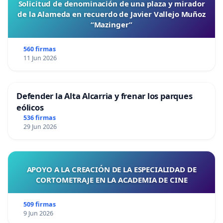
Solicitud de denominación de una plaza y mirador
Pese a todo lo anterior, me gustaría remarcar, los
de la Alameda en recuerdo de Javier Vallejo Muñoz
aspectos positivos que ha habido y que también
“Mazinger”
sabemos valorar:
560 firmas
11 Jun 2026
El esfuerzo realizado por la parte del equipo
arbitral que se implicó totalmente en la
competición.
Defender la Alta Alcarria y frenar los parques
eólicos
El esfuerzo realizado por el personal auxiliar
536 firmas
(parcheadores y cambiablancos).
29 Jun 2026
El esfuerzo realizado por el personal de
mantenimiento de las instalaciones durante la
APOYO A LA CREACIÓN DE LA ESPECIALIDAD DE
competición, que hizo lo posible por reparar los
CORTOMETRAJE EN LA ACADEMIA DE CINE
problemas que surgieron con rapidez y diligencia.
509 firmas
El esfuerzo realizado por el responsable de
9 Jun 2026
organización para ser accesible, atender las