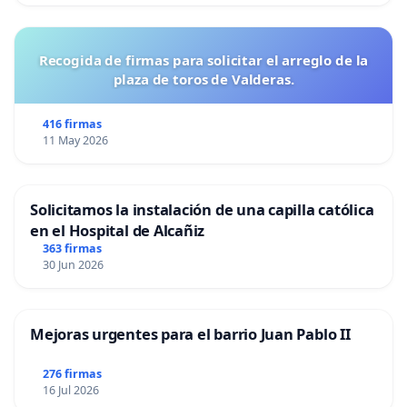
consultas que se le plantearon, elaboración de
diplomas y ejecución de la entrega de premios con
Recogida de firmas para solicitar el arreglo de la
toda la rapidez que le fue posible.
plaza de toros de Valderas.
El Tiro Olímpico español cuenta con grandes
416 firmas
deportistas, voluntarios y clubes que dedican
11 May 2026
esfuerzo y recursos a mantener viva esta disciplina.
Por ello, creemos justo exigir el mismo nivel de
Solicitamos la instalación de una capilla católica
compromiso y profesionalidad a quienes la
en el Hospital de Alcañiz
representan y la gestionan.
363 firmas
30 Jun 2026
Firmado en Las Palmas de Gran Canaria, a 9 de
octubre de 2025
Mejoras urgentes para el barrio Juan Pablo II
Los participantes en el Campeonato Nacional de
Tiro Olímpico 2025
276 firmas
16 Jul 2026