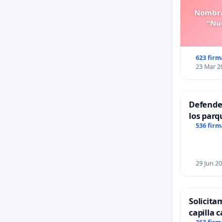
Nombra
"Nue
623 firm
23 Mar 2
Defender
los parq
536 firm
29 Jun 2
Solicita
capilla c