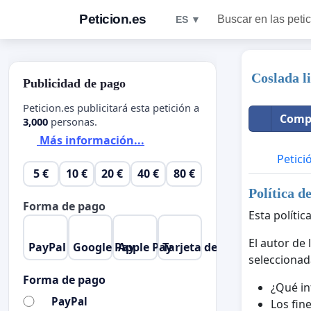
Peticion.es
Buscar en las peti
ES ▼
Coslada li
Publicidad de pago
Peticion.es publicitará esta petición a
Compa
3,000
personas.
Más información...
Petici
5 €
10 €
20 €
40 €
80 €
Política d
Forma de pago
Esta polític
El autor de 
PayPal
Google Pay
Apple Pay
Tarjeta de crédito
seleccionad
Forma de pago
¿Qué in
PayPal
Los fine