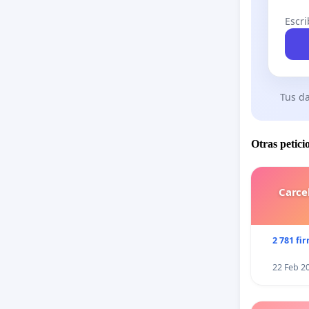
Escri
Tus da
Otras petici
Carce
2 781 fi
22 Feb 2