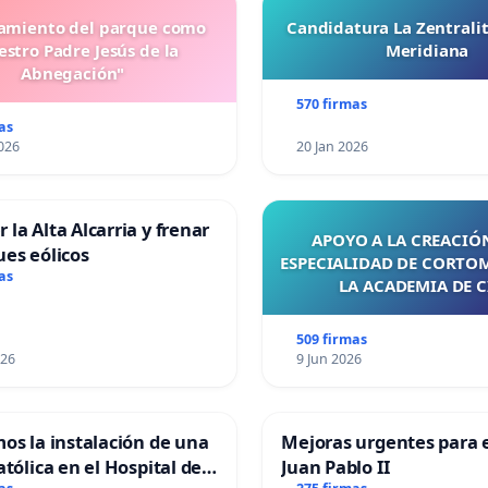
miento del parque como
Candidatura La Zentrali
stro Padre Jesús de la
Meridiana
Abnegación"
570 firmas
as
026
20 Jan 2026
 la Alta Alcarria y frenar
APOYO A LA CREACIÓN
ues eólicos
ESPECIALIDAD DE CORTO
as
LA ACADEMIA DE C
509 firmas
026
9 Jun 2026
mos la instalación de una
Mejoras urgentes para e
atólica en el Hospital de
Juan Pablo II