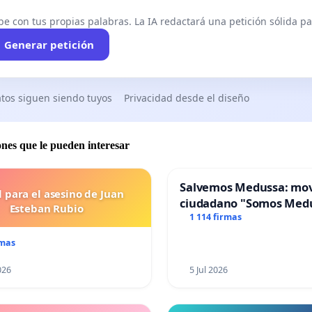
be con tus propias palabras. La IA redactará una petición sólida par
Generar petición
tos siguen siendo tuyos
Privacidad desde el diseño
ones que le pueden interesar
Salvemos Medussa: mo
l para el asesino de Juan
ciudadano "Somos Med
Esteban Rubio
1 114 firmas
rmas
026
5 Jul 2026