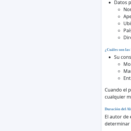
Datos 
No
Ape
Ubi
Paí
Dir
¿Cuáles son las 
Su cons
Mos
Man
Ent
Cuando el p
cualquier 
Duración del A
El autor de
determinar 