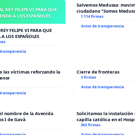
Salvemos Medussa: movi
L REY FELIPE VI PARA QUE
ciudadano "Somos Medus
ENDA A LOS ESPAÑOLES
1 114 firmas
Aviso de transparencia
REY FELIPE VI PARA QUE
 A LOS ESPAÑOLES
mas
 transparencia
a las víctimas reforzando la
Cierre de fronteras
Menor
3 firmas
Aviso de transparencia
 transparencia
el nombre de la Avenida
Solicitamos la instalación
os I de Gavà
capilla católica en el Hosp
Alcañiz
363 firmas
 transparencia
Aviso de transparencia