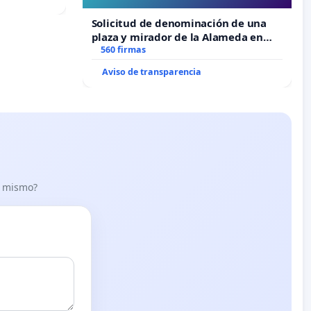
“Mazinger”
Solicitud de denominación de una
plaza y mirador de la Alameda en
recuerdo de Javier Vallejo Muñoz
560 firmas
“Mazinger”
Aviso de transparencia
lo mismo?