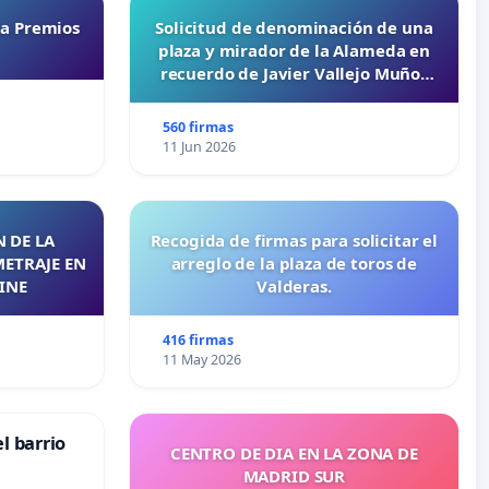
ta Premios
Solicitud de denominación de una
plaza y mirador de la Alameda en
recuerdo de Javier Vallejo Muñoz
“Mazinger”
560 firmas
11 Jun 2026
 DE LA
Recogida de firmas para solicitar el
METRAJE EN
arreglo de la plaza de toros de
INE
Valderas.
416 firmas
11 May 2026
l barrio
CENTRO DE DIA EN LA ZONA DE
MADRID SUR