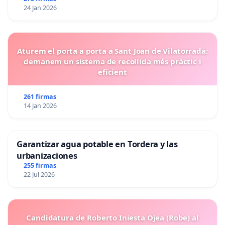
24 Jan 2026
Aturem el porta a porta a Sant Joan de Vilatorrada:
demanem un sistema de recollida més pràctic i
eficient
261 firmas
14 Jan 2026
Garantizar agua potable en Tordera y las
urbanizaciones
255 firmas
22 Jul 2026
Candidatura de Roberto Iniesta Ojea (Robe) al