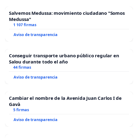
modifique la jornada en base a los resultados
Salvemos Medussa: movimiento ciudadano "Somos
obtenidos en el CEIP El Palmeral de Elche para el
Medussa"
curso 2022/2023.
1 107 firmas
Aviso de transparencia
Conseguir transporte urbano público regular en
Salou durante todo el año
44 firmas
Aviso de transparencia
Cambiar el nombre de la Avenida Juan Carlos I de
Gavà
5 firmas
Aviso de transparencia