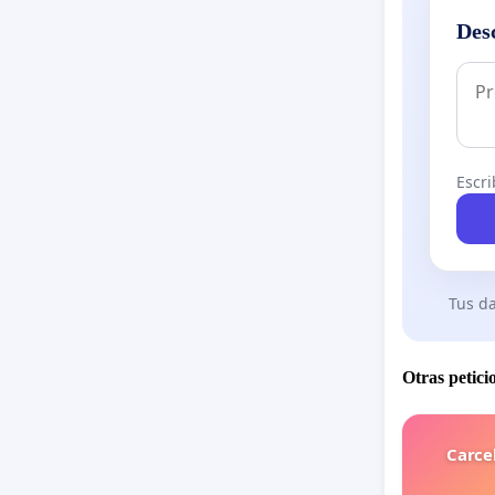
Des
Escri
Tus da
Otras petici
Carce