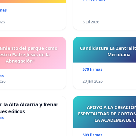
rmas
026
5 Jul 2026
miento del parque como
Candidatura La Zentrali
stro Padre Jesús de la
Meridiana
Abnegación"
570 firmas
as
026
20 Jan 2026
 la Alta Alcarria y frenar
APOYO A LA CREACIÓN
ues eólicos
ESPECIALIDAD DE CORTO
as
LA ACADEMIA DE C
509 firmas