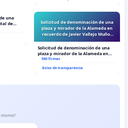
 de una
Solicitud de denominación de una
ital de
plaza y mirador de la Alameda en
recuerdo de Javier Vallejo Muñoz
“Mazinger”
Solicitud de denominación de una
plaza y mirador de la Alameda en
recuerdo de Javier Vallejo Muñoz
560 firmas
“Mazinger”
Aviso de transparencia
lo mismo?