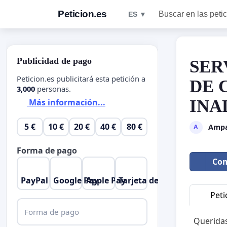
Peticion.es
Buscar en las peti
ES ▼
Publicidad de pago
SER
Peticion.es publicitará esta petición a
DE 
3,000
personas.
INA
Más información...
5 €
10 €
20 €
40 €
80 €
Ampa
A
Forma de pago
Com
PayPal
Google Pay
Apple Pay
Tarjeta de crédito
Peti
Forma de pago
Queridas