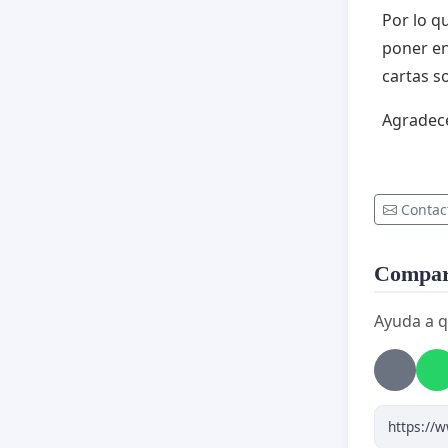
Por lo q
poner en
cartas s
Agradec
Contac
Compart
Ayuda a q