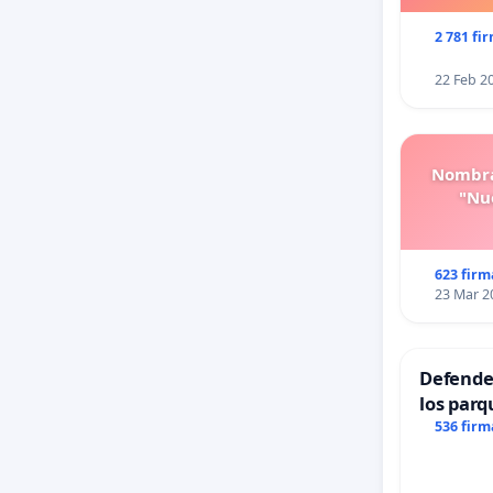
2 781 fi
22 Feb 2
Nombra
"Nue
623 firm
23 Mar 2
Defender
los parq
536 firm