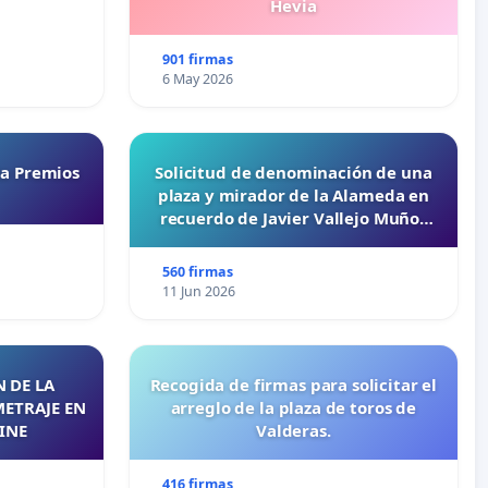
Hevia
901 firmas
6 May 2026
ta Premios
Solicitud de denominación de una
plaza y mirador de la Alameda en
recuerdo de Javier Vallejo Muñoz
“Mazinger”
560 firmas
11 Jun 2026
 DE LA
Recogida de firmas para solicitar el
METRAJE EN
arreglo de la plaza de toros de
INE
Valderas.
416 firmas