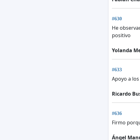
#630
He observad
positivo
Yolanda Me
#633
Apoyo a los
Ricardo Bu
#636
Firmo porqu
Ángel Manu