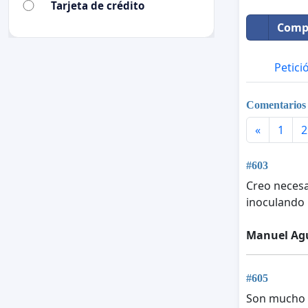
Tarjeta de crédito
Compa
Petici
Comentarios
«
1
2
#603
Creo necesa
inoculando
Manuel Ag
#605
Son mucho m