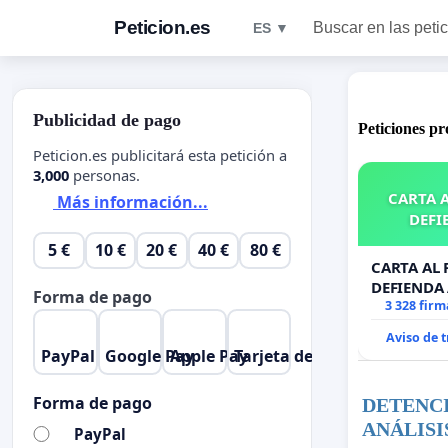
Peticion.es
Buscar en las peti
ES ▼
Publicidad de pago
Peticiones p
Peticion.es publicitará esta petición a
3,000
personas.
CARTA A
Más información...
DEFI
5 €
10 €
20 €
40 €
80 €
CARTA AL 
DEFIENDA 
Forma de pago
3 328 firm
Aviso de 
PayPal
Google Pay
Apple Pay
Tarjeta de crédito
Forma de pago
DETENCI
ANÁLISI
PayPal