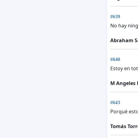
#639
No hay ning
Abraham S
#640
Estoy en to
M Angeles 
#643
Porqué esto
Tomás Torr