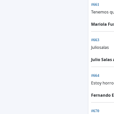
#661
Tenemos que
Mariola Fu
#663
Juliosalas
Julio Salas
#664
Estoy horro
Fernando E
#670