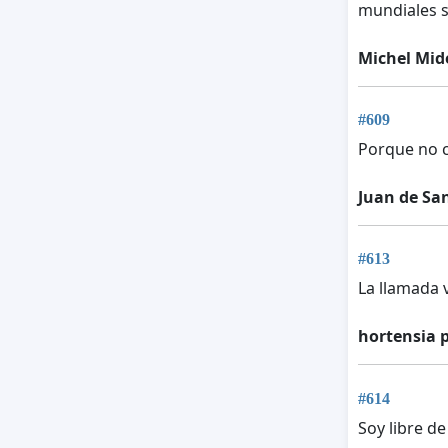
mundiales s
Michel Mid
#609
Porque no c
Juan de Sa
#613
La llamada 
hortensia 
#614
Soy libre d