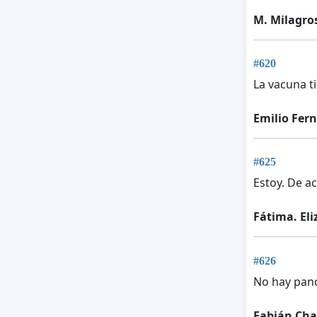
M. Milagro
#620
La vacuna t
Emilio Fer
#625
Estoy. De ac
Fátima. El
#626
No hay pand
Fabián Cha