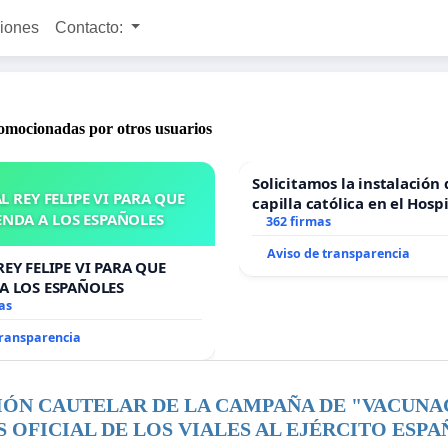
ciones
Contacto:
romocionadas por otros usuarios
Solicitamos la instalación
L REY FELIPE VI PARA QUE
capilla católica en el Hosp
ENDA A LOS ESPAÑOLES
Alcañiz
362 firmas
Aviso de transparencia
REY FELIPE VI PARA QUE
A LOS ESPAÑOLES
as
transparencia
ÓN CAUTELAR DE LA CAMPAÑA DE "VACUNA
S OFICIAL DE LOS VIALES AL EJÉRCITO ESP