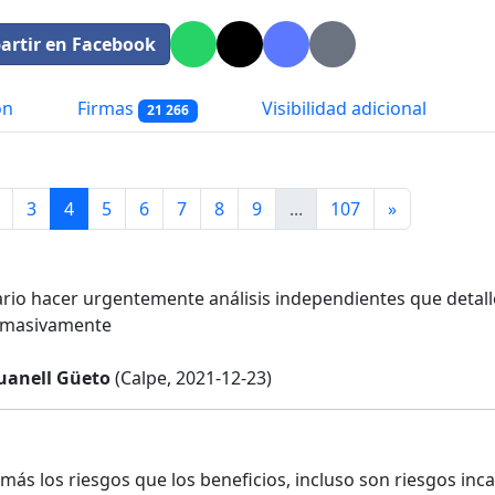
rtir en Facebook
ón
Firmas
Visibilidad adicional
21 266
3
4
5
6
7
8
9
...
107
»
rio hacer urgentemente análisis independientes que detall
 masivamente
uanell Güeto
(Calpe, 2021-12-23)
ás los riesgos que los beneficios, incluso son riesgos inc