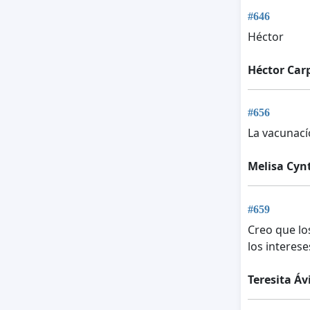
#646
Héctor
Héctor Car
#656
La vacunací
Melisa Cyn
#659
Creo que lo
los interese
Teresita Áv