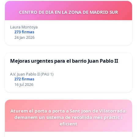
CENTRO DE DIA EN LA ZONA DE MADRID SUR
Laura Montoya
273 firmas
24 Jan 2026
Mejoras urgentes para el barrio Juan Pablo II
A.V. Juan Pablo II (PAU 1)
272 firmas
16 Jul 2026
Aturem el porta a porta a Sant Joan de Vilatorrada:
demanem un sistema de recollida més pràctic i
eficient