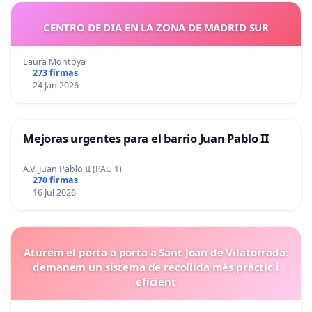
CENTRO DE DIA EN LA ZONA DE MADRID SUR
Laura Montoya
273 firmas
24 Jan 2026
Mejoras urgentes para el barrio Juan Pablo II
A.V. Juan Pablo II (PAU 1)
270 firmas
16 Jul 2026
Aturem el porta a porta a Sant Joan de Vilatorrada:
demanem un sistema de recollida més pràctic i
eficient