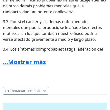
de memoria, incluso problemas de aprendizaje además
de otros demás problemas mentales que la
radioactividad tan potente conllevaría.
3.3: Por si el cáncer y las demás enfermedades
mentales que podría producir, se le añade los efectos
motrices, en los que también nuestro físico podría
verse afectado gravemente a medio y largo plazo.
3.4: Los síntomas comprobables: fatiga, alteración del
sueño, concentración, pérdida de memoria a corto
...Mostrar más
plazo, confusión, cataratas, depresión y ansiedad,
acúfenos, problemas de piel y endocrinos, y
especialmente del sistema nervioso central.
Punto 4: medioambiente
Contactar con el autor
4.1: Las altas frecuencias (53-78 Ghz) causarán
desorientación en muchos animales además de
fulminarlos con la alta radiación.