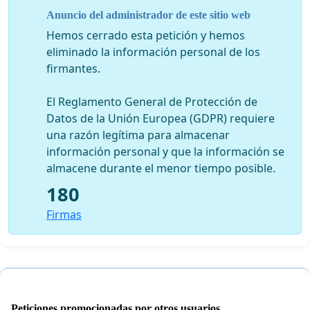
4.2: Ecosistema completos se verán terriblemente
Anuncio del administrador de este sitio web
afectados en algunas zonas donde la implantación de
Hemos cerrado esta petición y hemos
ésta tecnología se haga en masa.
eliminado la información personal de los
firmantes.
4.3: Posiblemente los residuos que genere esta
tecnología acabará en gran medida en afluyentes de
El Reglamento General de Protección de
agua tipo; ríos, lagos, oceanos, manantiales, lagunas,
Datos de la Unión Europea (GDPR) requiere
etc...
una razón legítima para almacenar
Punto 5: Política
información personal y que la información se
almacene durante el menor tiempo posible.
5.1: No hablamos de casualidades cuando decimos que
180
Bruselas no me permite el 5g. El epicentro
gubernamental de Europa no lo considera bueno. ¿Por
Firmas
qué para nosotros sí?
5.2: Israel lo considera un elemento muy peligroso y
prescinde totalmente de esa tecnología, no la ve
segura.
Peticiones promocionadas por otros usuarios