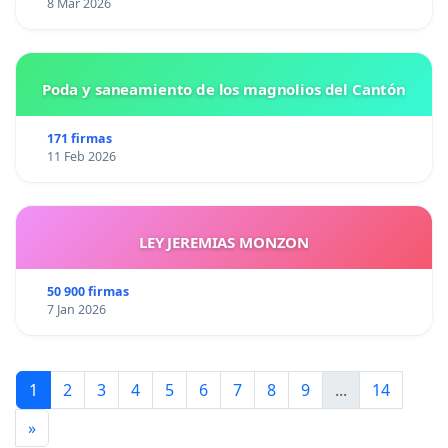
8 Mar 2026
Poda y saneamiento de los magnolios del Cantón
171 firmas
11 Feb 2026
LEY JEREMIAS MONZON
50 900 firmas
7 Jan 2026
1
2
3
4
5
6
7
8
9
...
14
»