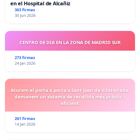
en el Hospital de Alcañiz
363 firmas
30 Jun 2026
CENTRO DE DIA EN LA ZONA DE MADRID SUR
273 firmas
24 Jan 2026
Aturem el porta a porta a Sant Joan de Vilatorrada:
demanem un sistema de recollida més pràctic i
eficient
261 firmas
14 Jan 2026