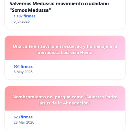
Salvemos Medussa: movimiento ciudadano
"Somos Medussa"
1 107 firmas
5 Jul 2026
Una calle en Sevilla en recuerdo y homenaje a la
periodista Lucrecia Hevia
901 firmas
6 May 2026
Nombramiento del parque como "Nuestro Padre
Jesús de la Abnegación"
623 firmas
23 Mar 2026