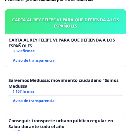
5.3: Lo qué si que es seguro es que más de 40
municipios y ciudades, incluso países la rechazan
totalmente.
CARTA AL REY FELIPE VI PARA QUE DEFIENDA A LOS
ESPAÑOLES
Por todo esto y por muchos más motivos, pedimos a
todo ciudadano que no permita que este arma de
CARTA AL REY FELIPE VI PARA QUE DEFIENDA A LOS
destrucción entre en sus vidas, porque a ésta se la
ESPAÑOLES
llevará. Ya salimos una vez a la calle para gritar NO AL
3 329 firmas
PETRÓLEO EN CANARIAS! Ahora nos toca gritar NO AL
Aviso de transparencia
5G! Muchas gracias. Atte: Cuida tu Tierra.
Salvemos Medussa: movimiento ciudadano "Somos
Medussa"
1 107 firmas
Aviso de transparencia
Conseguir transporte urbano público regular en
Salou durante todo el año