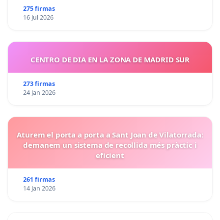
275 firmas
16 Jul 2026
CENTRO DE DIA EN LA ZONA DE MADRID SUR
273 firmas
24 Jan 2026
Aturem el porta a porta a Sant Joan de Vilatorrada:
demanem un sistema de recollida més pràctic i
eficient
261 firmas
14 Jan 2026