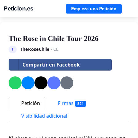
Peticion.es
Empieza una Petición
The Rose in Chile Tour 2026
TheRoseChile
· CL
T
Compartir en Facebook
Petición
Firmas
521
Visibilidad adicional
Blackroses, sabemos que todas(OS) queremos ver