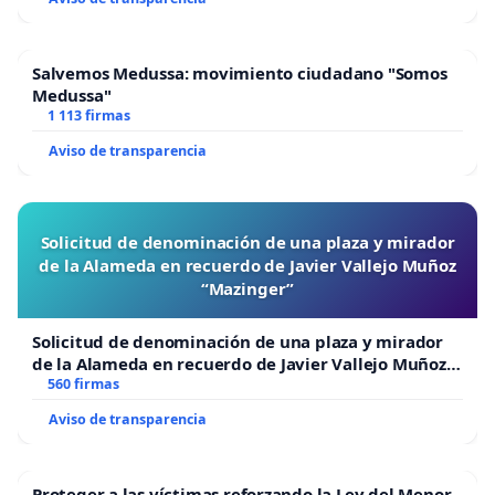
Salvemos Medussa: movimiento ciudadano "Somos
Medussa"
1 113 firmas
Aviso de transparencia
Solicitud de denominación de una plaza y mirador
de la Alameda en recuerdo de Javier Vallejo Muñoz
“Mazinger”
Solicitud de denominación de una plaza y mirador
de la Alameda en recuerdo de Javier Vallejo Muñoz
“Mazinger”
560 firmas
Aviso de transparencia
Proteger a las víctimas reforzando la Ley del Menor