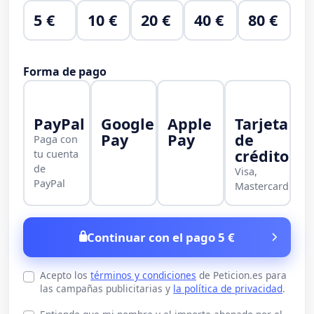
5 €
10 €
20 €
40 €
80 €
Forma de pago
PayPal
Google
Apple
Tarjeta
Pay
Pay
de
Paga con
crédito
tu cuenta
de
Visa,
PayPal
Mastercard
Continuar con el pago 5 €
Acepto los
términos y condiciones
de Peticion.es para
las campañas publicitarias y
la política de privacidad
.