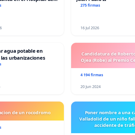
s
275 firmas
6
16 Jul 2026
ar agua potable en
Candidatura de Roberto
 las urbanizaciones
Ojea (Robe) al Premio C
s
4 194 firmas
6
20 Jun 2024
lacion de un rocodromo
Poner nombre a una ca
Valladolid de un niño fal
accidente de tráfi
s