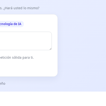
as. ¿Hará usted lo mismo?
cnología de IA
tición sólida para ti.
seño