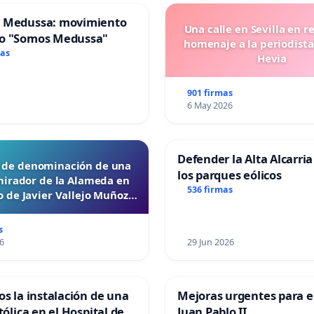
 Medussa: movimiento
Una calle en Sevilla en r
o "Somos Medussa"
homenaje a la periodista
mas
Hevia
901 firmas
6 May 2026
Defender la Alta Alcarria
d de denominación de una
los parques eólicos
mirador de la Alameda en
536 firmas
 de Javier Vallejo Muñoz
“Mazinger”
s
6
29 Jun 2026
os la instalación de una
Mejoras urgentes para el
tólica en el Hospital de
Juan Pablo II