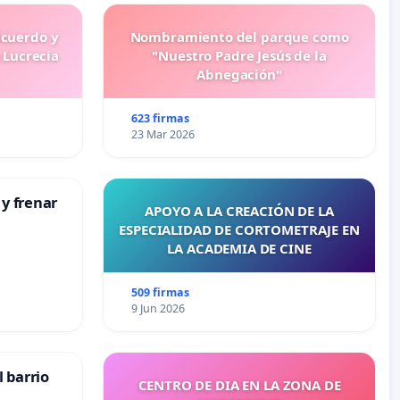
ecuerdo y
Nombramiento del parque como
 Lucrecia
"Nuestro Padre Jesús de la
Abnegación"
623 firmas
23 Mar 2026
 y frenar
APOYO A LA CREACIÓN DE LA
ESPECIALIDAD DE CORTOMETRAJE EN
LA ACADEMIA DE CINE
509 firmas
9 Jun 2026
 barrio
CENTRO DE DIA EN LA ZONA DE