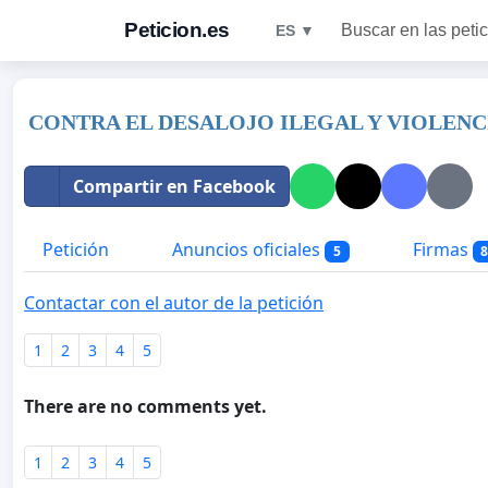
Peticion.es
Buscar en las peti
ES ▼
CONTRA EL DESALOJO ILEGAL Y VIOLEN
Compartir en Facebook
Petición
Anuncios oficiales
Firmas
5
Contactar con el autor de la petición
1
2
3
4
5
There are no comments yet.
1
2
3
4
5