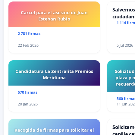
Salvemos
Carcel para el asesino de Juan
ciudadan
Esteban Rubio
1 114 fir
2 781 firmas
22 Feb 2026
5 Jul 2026
Candidatura La Zentralita Premios
Solicitu
Meridiana
plaza y 
recuerdo
570 firmas
560 firma
20 Jan 2026
11 Jun 202
Solicitam
Recogida de firmas para solicitar el
capilla ca