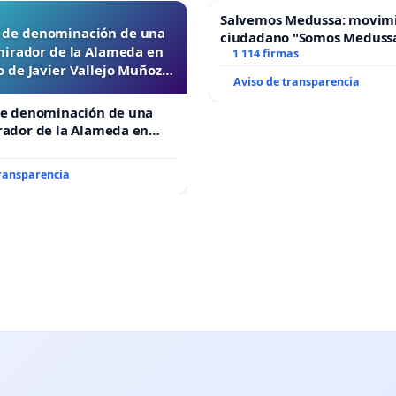
Salvemos Medussa: movim
d de denominación de una
ciudadano "Somos Meduss
mirador de la Alameda en
1 114 firmas
 de Javier Vallejo Muñoz
Aviso de transparencia
“Mazinger”
de denominación de una
rador de la Alameda en
e Javier Vallejo Muñoz
”
transparencia