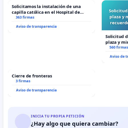
Solicitamos la instalación de una
Solicitu
capilla católica en el Hospital de
plaza y 
Alcañiz
363 firmas
recuerdo
Aviso de transparencia
Solicitud 
plaza y mi
recuerdo d
560 firmas
“Mazinger
Aviso de 
Cierre de fronteras
3 firmas
Aviso de transparencia
INICIA TU PROPIA PETICIÓN
¿Hay algo que quiera cambiar?