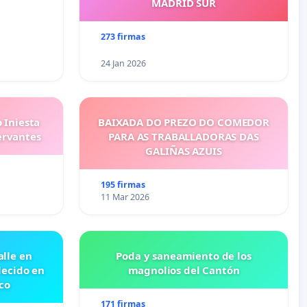
MADRID SUR
273 firmas
24 Jan 2026
 Iniesta
BAIXADA DO PREZO DO COMEDOR
ervantes
PARA AS TRABALLADORAS DAS
GALIÑAS AZUIS
195 firmas
11 Mar 2026
lle en
Poda y saneamiento de los
lecido en
magnolios del Cantón
co
171 firmas