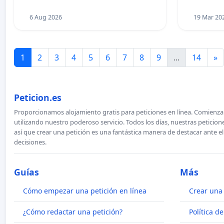
6 Aug 2026
19 Mar 20
1
2
3
4
5
6
7
8
9
...
14
»
Peticion.es
Proporcionamos alojamiento gratis para peticiones en línea. Comienza 
utilizando nuestro poderoso servicio. Todos los días, nuestras petici
así que crear una petición es una fantástica manera de destacar ante e
decisiones.
Guías
Más
Cómo empezar una petición en línea
Crear una 
¿Cómo redactar una petición?
Política d