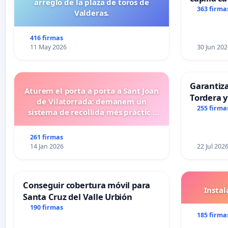
arreglo de la plaza de toros de
Alcañiz
363 firma
Valderas.
416 firmas
11 May 2026
30 Jun 202
Garantiz
Aturem el porta a porta a Sant Joan
Tordera y
de Vilatorrada: demanem un
255 firma
sistema de recollida més pràctic i
eficient
261 firmas
14 Jan 2026
22 Jul 202
Conseguir cobertura móvil para
Insta
Santa Cruz del Valle Urbión
190 firmas
185 firma