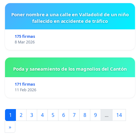
Poner nombre a una calle en Valladolid de un niño
fallecido en accidente de tráfico
175 firmas
8 Mar 2026
Poda y saneamiento de los magnolios del Cantón
171 firmas
11 Feb 2026
1
2
3
4
5
6
7
8
9
...
14
»