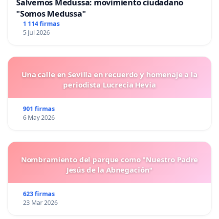
Salvemos Medussa: movimiento ciudadano
"Somos Medussa"
1 114 firmas
5 Jul 2026
Una calle en Sevilla en recuerdo y homenaje a la
periodista Lucrecia Hevia
901 firmas
6 May 2026
Nombramiento del parque como "Nuestro Padre
Jesús de la Abnegación"
623 firmas
23 Mar 2026