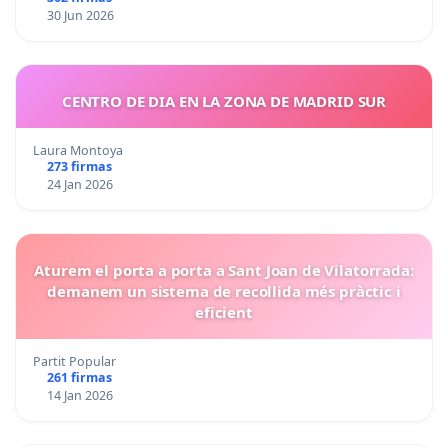
30 Jun 2026
CENTRO DE DIA EN LA ZONA DE MADRID SUR
Laura Montoya
273 firmas
24 Jan 2026
Aturem el porta a porta a Sant Joan de Vilatorrada:
demanem un sistema de recollida més pràctic i
eficient
Partit Popular
261 firmas
14 Jan 2026