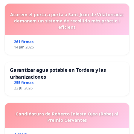
Aturem el porta a porta a Sant Joan de Vilatorrada:
demanem un sistema de recollida més pràctic i
eficient
261 firmas
14 Jan 2026
Garantizar agua potable en Tordera y las
urbanizaciones
255 firmas
22 Jul 2026
Candidatura de Roberto Iniesta Ojea (Robe) al
Premio Cervantes