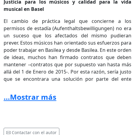
Justicia para los músicos y calidad para la vida
musical en Basel
El cambio de práctica legal que concierne a los
permisos de estadía (Aufenthaltsbewilligungen) no era
un suceso que los afectados del mismo pudieran
prever. Estos músicos han orientado sus esfuerzos para
poder trabajar en Basilea y desde Basilea. En este orden
de ideas, muchos han firmado contratos que deben
mantener –contratos que por supuesto van hasta más
allá del 1 de Enero de 2015-. Por esta razón, sería justo
que se encontrara una solución por parte del ente
oficial para que las personas afectadas por esta
situación no tengan que abandonar Basilea, para que la
...Mostrar más
ciudad no se convierta en un “desierto musical”
Los firmantes piden entonces al Consejo
Gubernamental del Cantón Basilea-Ciudad:
Contactar con el autor