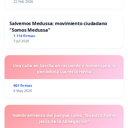
22 Feb 2026
Salvemos Medussa: movimiento ciudadano
"Somos Medussa"
1 114 firmas
5 Jul 2026
Una calle en Sevilla en recuerdo y homenaje a la
periodista Lucrecia Hevia
901 firmas
6 May 2026
Nombramiento del parque como "Nuestro Padre
Jesús de la Abnegación"