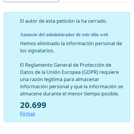
encontrar una solución transitoria para que todos los
El autor de esta petición la ha cerrado.
músicos afectados por el cambio de praxis legal que
Anuncio del administrador de este sitio web
provienen de “países terceros” (Drittstaaten, no
pertenecientes a la UE) obtengan un permiso de
Hemos eliminado la información personal de
estadía mínimamente hasta el 31 de Diciembre de 2015,
los signatarios.
incluyendo a los que terminan o terminaron sus
estudios en 2014,
El Reglamento General de Protección de
Datos de la Unión Europea (GDPR) requiere
además de hacer viables medidas a largo plazo y actuar
una razón legítima para almacenar
en pro de reformar la ley federal
para que a los
información personal y que la información se
músicos independientes que no pertenecen a la Unión
almacene durante el menor tiempo posible.
Europea les sea posible desarrollar su labor aquí en
20.699
Suiza.
Firmas
Es necesario desarrollar un modelo coherente, que se