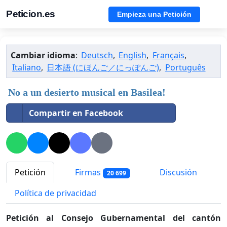
Peticion.es
Empieza una Petición
Cambiar idioma
:
Deutsch
,
English
,
Français
,
Italiano
,
日本語 (にほんご／にっぽんご)
,
Português
No a un desierto musical en Basilea!
Compartir en Facebook
Petición
Firmas
Discusión
20 699
Política de privacidad
Petición al Consejo Gubernamental del cantón