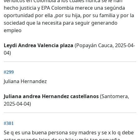
verídicos en Colombia a los cuales nunca se le han
hecho justicia y EPA Colombia merece una segúnda
oportunidad por ella ,por su hija, por su familia y por la
sociedad que la necesita para seguir generando
empleo
Leydi Andrea Valencia plaza
(Popayán Cauca, 2025-04-
04)
#299
Juliana Hernandez
Juliana andrea Hernandez castellanos
(Santomera,
2025-04-04)
#301
Se q es una buena persona soy madres y se x lo q debe
estar pasando lejos de su hija y más tan pequeña