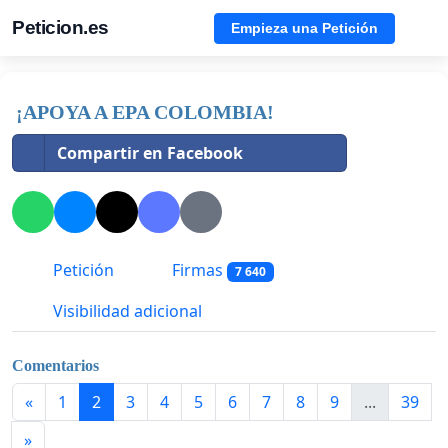
Peticion.es
Empieza una Petición
¡APOYA A EPA COLOMBIA!
Compartir en Facebook
Petición
Firmas
7 640
Visibilidad adicional
Comentarios
«
1
2
3
4
5
6
7
8
9
...
39
»