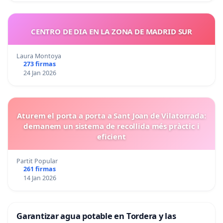
CENTRO DE DIA EN LA ZONA DE MADRID SUR
Laura Montoya
273 firmas
24 Jan 2026
Aturem el porta a porta a Sant Joan de Vilatorrada:
demanem un sistema de recollida més pràctic i
eficient
Partit Popular
261 firmas
14 Jan 2026
Garantizar agua potable en Tordera y las