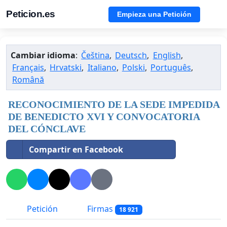
Peticion.es
Empieza una Petición
Cambiar idioma
:
Čeština
,
Deutsch
,
English
,
Français
,
Hrvatski
,
Italiano
,
Polski
,
Português
,
Română
RECONOCIMIENTO DE LA SEDE IMPEDIDA
DE BENEDICTO XVI Y CONVOCATORIA
DEL CÓNCLAVE
Compartir en Facebook
Petición
Firmas
18 921