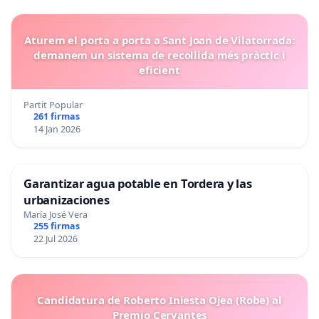
Aturem el porta a porta a Sant Joan de Vilatorrada:
demanem un sistema de recollida més pràctic i
eficient
Partit Popular
261 firmas
14 Jan 2026
Garantizar agua potable en Tordera y las
urbanizaciones
María José Vera
255 firmas
22 Jul 2026
Candidatura de Roberto Iniesta Ojea (Robe) al
Premio Cervantes