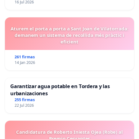
16 Jul 2026
Aturem el porta a porta a Sant Joan de Vilatorrada:
demanem un sistema de recollida més pràctic i
eficient
261 firmas
14 Jan 2026
Garantizar agua potable en Tordera y las
urbanizaciones
255 firmas
22 Jul 2026
Candidatura de Roberto Iniesta Ojea (Robe) al
Premio Cervantes