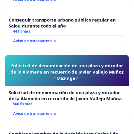
Conseguir transporte urbano público regular en
Salou durante todo el año
44 firmas
Aviso de transparencia
Solicitud de denominación de una plaza y mirador
de la Alameda en recuerdo de Javier Vallejo Muñoz
“Mazinger”
Solicitud de denominación de una plaza y mirador
de la Alameda en recuerdo de Javier Vallejo Muñoz
“Mazinger”
560 firmas
Aviso de transparencia
Cambiar el nombre de la Avenida Juan Carlos I de