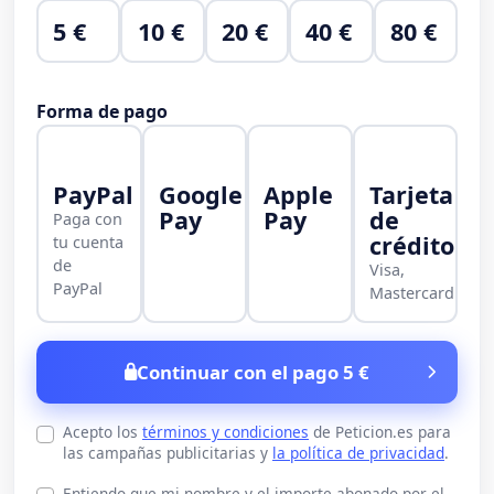
5 €
10 €
20 €
40 €
80 €
Forma de pago
PayPal
Google
Apple
Tarjeta
Pay
Pay
de
Paga con
crédito
tu cuenta
de
Visa,
PayPal
Mastercard
Continuar con el pago 5 €
Acepto los
términos y condiciones
de Peticion.es para
las campañas publicitarias y
la política de privacidad
.
Entiendo que mi nombre y el importe abonado por el