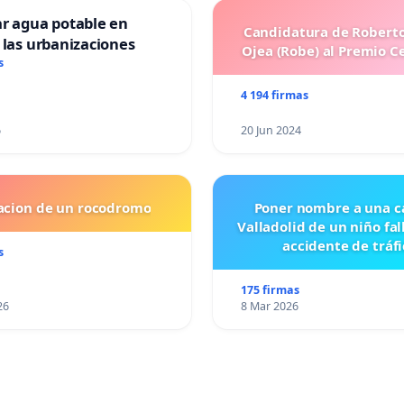
ar agua potable en
Candidatura de Roberto
 las urbanizaciones
Ojea (Robe) al Premio C
s
4 194 firmas
6
20 Jun 2024
lacion de un rocodromo
Poner nombre a una ca
Valladolid de un niño fal
accidente de tráfi
s
175 firmas
26
8 Mar 2026