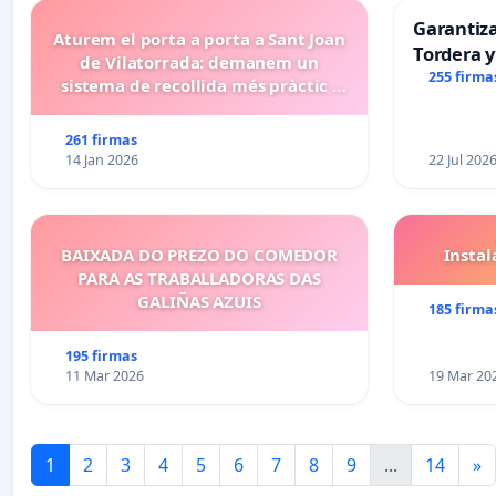
Garantiz
Aturem el porta a porta a Sant Joan
Tordera y
de Vilatorrada: demanem un
255 firma
sistema de recollida més pràctic i
eficient
261 firmas
14 Jan 2026
22 Jul 202
BAIXADA DO PREZO DO COMEDOR
Insta
PARA AS TRABALLADORAS DAS
GALIÑAS AZUIS
185 firma
195 firmas
11 Mar 2026
19 Mar 20
1
2
3
4
5
6
7
8
9
...
14
»