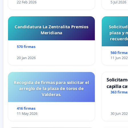
22 Feb 2026
5 Jul 2026
Candidatura La Zentralita Premios
Solicitu
Meridiana
plaza y 
recuerdo
570 firmas
560 firma
20 Jan 2026
11 Jun 202
Solicitam
Recogida de firmas para solicitar el
capilla ca
arreglo de la plaza de toros de
Alcañiz
363 firma
Valderas.
416 firmas
11 May 2026
30 Jun 202