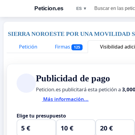
Peticion.es
Buscar en las peti
ES ▼
SIERRA NOROESTE POR UNA MOVILIDAD 
Petición
Firmas
Visibilidad adic
125
Publicidad de pago
Peticion.es publicitará esta petición a
3,00
Más información...
Elige tu presupuesto
5 €
10 €
20 €