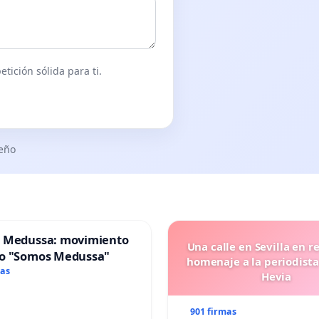
tición sólida para ti.
seño
 Medussa: movimiento
Una calle en Sevilla en r
o "Somos Medussa"
homenaje a la periodista
mas
Hevia
901 firmas