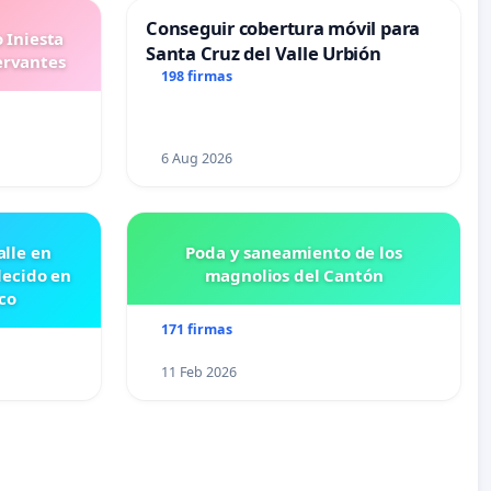
Conseguir cobertura móvil para
 Iniesta
Santa Cruz del Valle Urbión
ervantes
198 firmas
6 Aug 2026
lle en
Poda y saneamiento de los
lecido en
magnolios del Cantón
co
171 firmas
11 Feb 2026