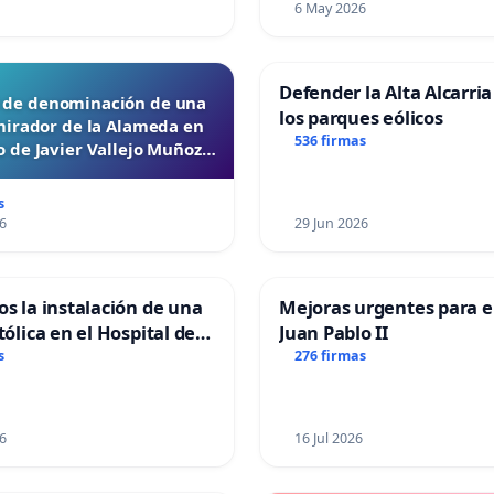
6 May 2026
Defender la Alta Alcarria
d de denominación de una
los parques eólicos
mirador de la Alameda en
536 firmas
 de Javier Vallejo Muñoz
“Mazinger”
s
6
29 Jun 2026
os la instalación de una
Mejoras urgentes para el
tólica en el Hospital de
Juan Pablo II
s
276 firmas
6
16 Jul 2026