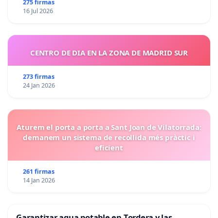
275 firmas
16 Jul 2026
CENTRO DE DIA EN LA ZONA DE MADRID SUR
273 firmas
24 Jan 2026
Aturem el porta a porta a Sant Joan de Vilatorrada:
demanem un sistema de recollida més pràctic i
eficient
261 firmas
14 Jan 2026
Garantizar agua potable en Tordera y las