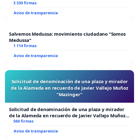
Por la estabilidad, la coherencia y el respeto a
3 330 firmas
nuestras normas: apoyo total a la dirección actual
Aviso de transparencia
de VOX.
Salvemos Medussa: movimiento ciudadano "Somos
Medussa"
1 114 firmas
Aviso de transparencia
Solicitud de denominación de una plaza y mirador
de la Alameda en recuerdo de Javier Vallejo Muñoz
“Mazinger”
Solicitud de denominación de una plaza y mirador
de la Alameda en recuerdo de Javier Vallejo Muñoz
“Mazinger”
560 firmas
Aviso de transparencia