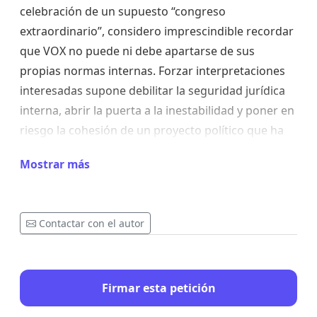
celebración de un supuesto “congreso
extraordinario”, considero imprescindible recordar
que VOX no puede ni debe apartarse de sus
propias normas internas. Forzar interpretaciones
interesadas supone debilitar la seguridad jurídica
interna, abrir la puerta a la inestabilidad y poner en
riesgo la cohesión de un proyecto político que ha
crecido precisamente por su claridad y disciplina.
Mostrar más
Frente a quienes hablan de “deriva”, muchos
votantes percibimos exactamente lo contrario: una
consolidación del proyecto, una mayor claridad
Contactar con el autor
ideológica y una firmeza política que ha permitido a
VOX diferenciarse del resto de partidos. La crítica
interna es legítima, pero no puede convertirse en
Firmar esta petición
una herramienta de presión externa ni en un