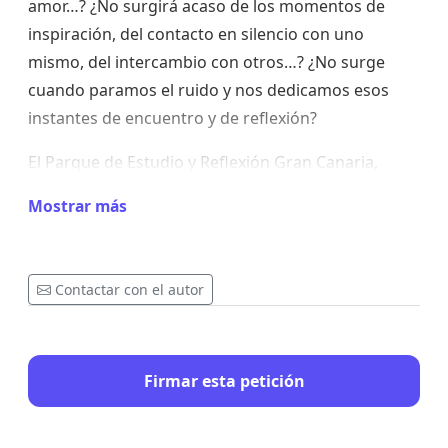
amor…? ¿No surgirá acaso de los momentos de
inspiración, del contacto en silencio con uno
mismo, del intercambio con otros…? ¿No surge
cuando paramos el ruido y nos dedicamos esos
instantes de encuentro y de reflexión?
El Parque de Estudio y Reflexión Gran Canaria,
apunta a ser un espacio abierto a todos aquellos
Mostrar más
que desde la no violencia y la no discriminación,
buscan fortalecer la fe en el futuro, aunque la
realidad se nos presente compleja, difícil y, a veces,
Contactar con el autor
asfixiante. Donde, al pasar su umbral, dejemos por
unos momentos atrás la vorágine de la vida
cotidiana y podamos encontrar la inspiración que
Firmar esta petición
impulse nuestra vida en la mejor dirección.
En definitiva, el Parque de Estudio y Reflexión Gran