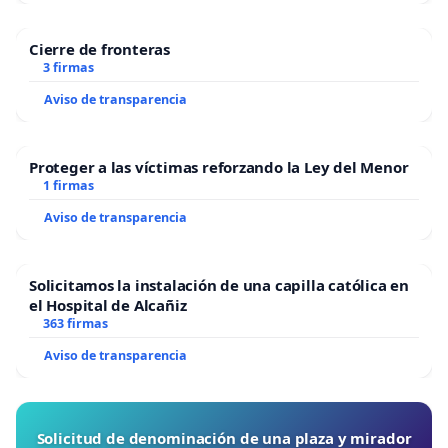
Las personas o colectivos firmantes manifiestan
su adhesión a los principios básicos del Parque
Cierre de fronteras
de Estudio y Reflexión Gran Canaria, apoyan su
3 firmas
reconocimiento como espacio de interés público
Aviso de transparencia
y solicitan al Ayuntamiento de Telde que
autorice su construcción
Proteger a las víctimas reforzando la Ley del Menor
1 firmas
Aviso de transparencia
Solicitamos la instalación de una capilla católica en
el Hospital de Alcañiz
363 firmas
Aviso de transparencia
Solicitud de denominación de una plaza y mirador