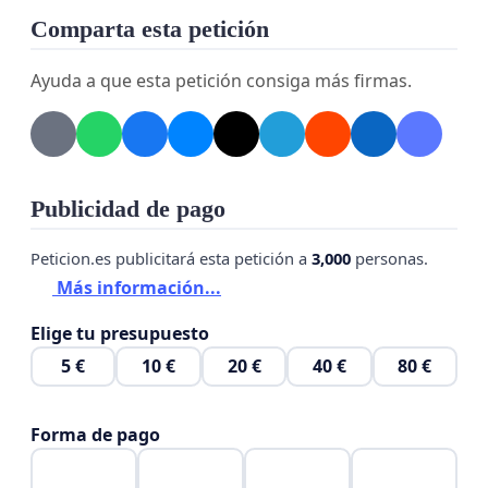
Canaria, aspira a ser un lugar referente; un oasis de
Comparta esta petición
paz y de tolerancia, no solo de nuestra isla o
nuestro archipiélago, sino de proyección mundial.
Ayuda a que esta petición consiga más firmas.
Donde la conciencia humana pueda expresarse sin
límite en la diversidad y en la creatividad. Donde
comprendamos que no estamos solos y podamos
conocer e intercambiar con otros que están y
Publicidad de pago
sienten lo mismo, para encontrar salidas conjuntas.
Peticion.es publicitará esta petición a
3,000
personas.
Más información...
Elige tu presupuesto
5 €
10 €
20 €
40 €
80 €
Forma de pago