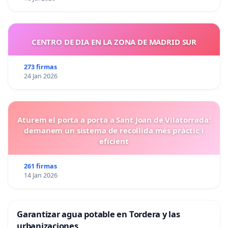
CENTRO DE DIA EN LA ZONA DE MADRID SUR
273 firmas
24 Jan 2026
Aturem el porta a porta a Sant Joan de Vilatorrada:
demanem un sistema de recollida més pràctic i
eficient
261 firmas
14 Jan 2026
Garantizar agua potable en Tordera y las
urbanizaciones