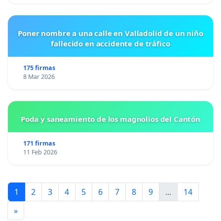
Poner nombre a una calle en Valladolid de un niño
fallecido en accidente de tráfico
175 firmas
8 Mar 2026
Poda y saneamiento de los magnolios del Cantón
171 firmas
11 Feb 2026
1
2
3
4
5
6
7
8
9
...
14
»