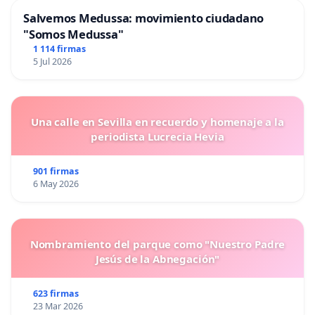
Salvemos Medussa: movimiento ciudadano
"Somos Medussa"
1 114 firmas
5 Jul 2026
Una calle en Sevilla en recuerdo y homenaje a la
periodista Lucrecia Hevia
901 firmas
6 May 2026
Nombramiento del parque como "Nuestro Padre
Jesús de la Abnegación"
623 firmas
23 Mar 2026