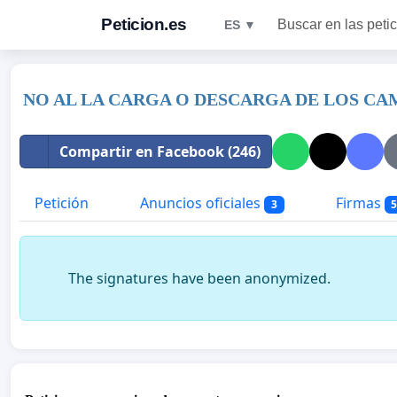
Peticion.es
Buscar en las peti
ES ▼
NO AL LA CARGA O DESCARGA DE LOS C
Compartir en Facebook (246)
Petición
Anuncios oficiales
Firmas
3
The signatures have been anonymized.