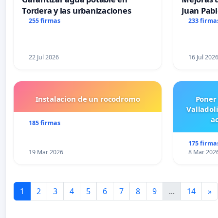
Tordera y las urbanizaciones
Juan Pabl
255 firmas
233 firma
22 Jul 2026
16 Jul 202
Instalacion de un rocodromo
Poner
Valladol
ac
185 firmas
175 firma
19 Mar 2026
8 Mar 202
1
2
3
4
5
6
7
8
9
...
14
»