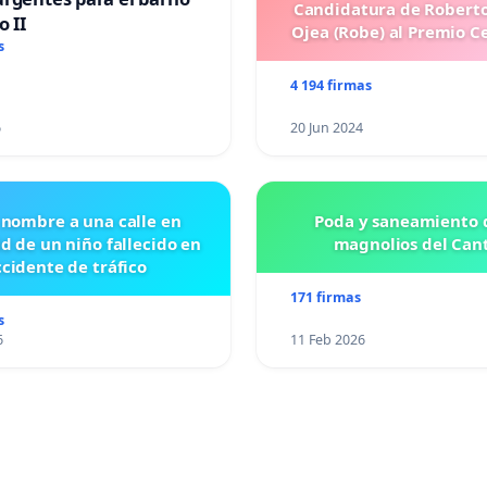
Candidatura de Roberto
o II
Ojea (Robe) al Premio C
s
4 194 firmas
6
20 Jun 2024
 nombre a una calle en
Poda y saneamiento d
id de un niño fallecido en
magnolios del Can
cidente de tráfico
171 firmas
s
6
11 Feb 2026