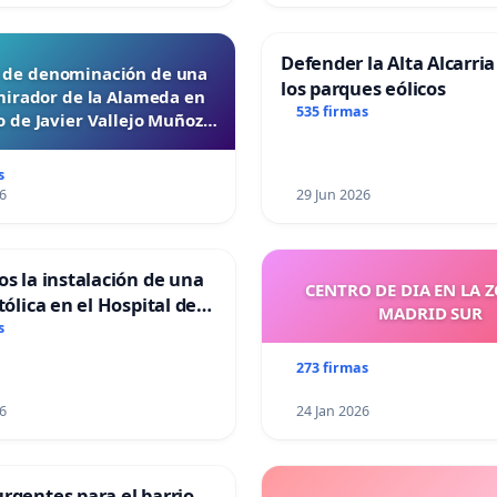
Defender la Alta Alcarria
d de denominación de una
los parques eólicos
mirador de la Alameda en
535 firmas
 de Javier Vallejo Muñoz
“Mazinger”
s
6
29 Jun 2026
os la instalación de una
CENTRO DE DIA EN LA 
tólica en el Hospital de
MADRID SUR
s
273 firmas
6
24 Jan 2026
rgentes para el barrio