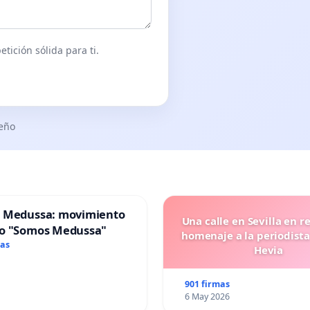
tición sólida para ti.
seño
 Medussa: movimiento
Una calle en Sevilla en r
o "Somos Medussa"
homenaje a la periodista
mas
Hevia
901 firmas
6 May 2026