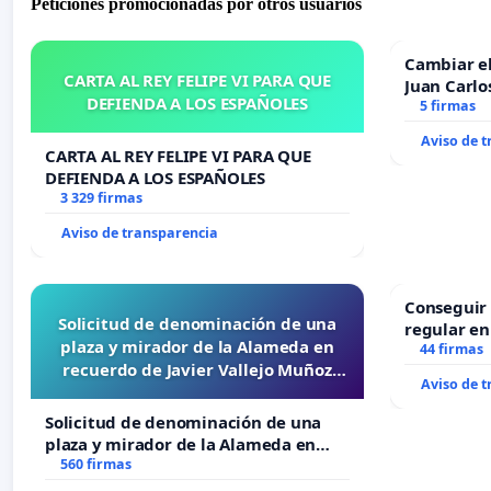
Peticiones promocionadas por otros usuarios
Cambiar e
CARTA AL REY FELIPE VI PARA QUE
Juan Carlo
DEFIENDA A LOS ESPAÑOLES
5 firmas
Aviso de 
CARTA AL REY FELIPE VI PARA QUE
DEFIENDA A LOS ESPAÑOLES
3 329 firmas
Aviso de transparencia
Conseguir 
Solicitud de denominación de una
regular en
plaza y mirador de la Alameda en
44 firmas
recuerdo de Javier Vallejo Muñoz
Aviso de 
“Mazinger”
Solicitud de denominación de una
plaza y mirador de la Alameda en
recuerdo de Javier Vallejo Muñoz
560 firmas
“Mazinger”