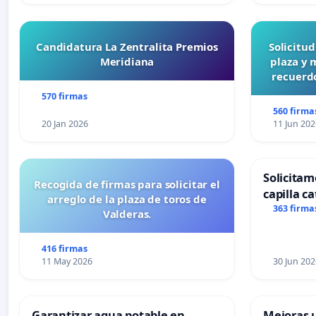
Candidatura La Zentralita Premios
Solicitu
Meridiana
plaza y 
recuerdo
570 firmas
560 firma
20 Jan 2026
11 Jun 202
Solicitam
Recogida de firmas para solicitar el
capilla ca
arreglo de la plaza de toros de
Alcañiz
363 firma
Valderas.
416 firmas
11 May 2026
30 Jun 202
Garantizar agua potable en
Mejoras u