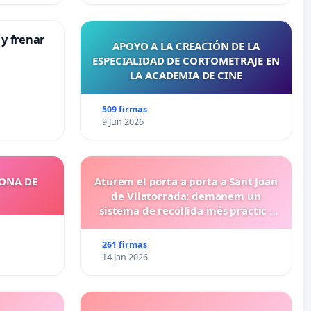
 y frenar
APOYO A LA CREACIÓN DE LA
ESPECIALIDAD DE CORTOMETRAJE EN
LA ACADEMIA DE CINE
509 firmas
9 Jun 2026
ZONA DE
Aturem el porta a porta a Sant Joan
de Vilatorrada: demanem un
sistema de recollida més pràctic i
eficient
261 firmas
14 Jan 2026