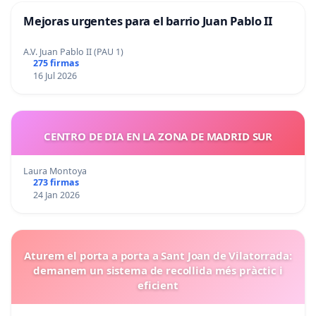
Mejoras urgentes para el barrio Juan Pablo II
A.V. Juan Pablo II (PAU 1)
275 firmas
16 Jul 2026
CENTRO DE DIA EN LA ZONA DE MADRID SUR
Laura Montoya
273 firmas
24 Jan 2026
Aturem el porta a porta a Sant Joan de Vilatorrada:
demanem un sistema de recollida més pràctic i
eficient