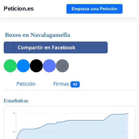
Peticion.es
Empieza una Petición
Boxeo en Navalagamella
Compartir en Facebook
Petición
Firmas
43
Estadísticas
43
22