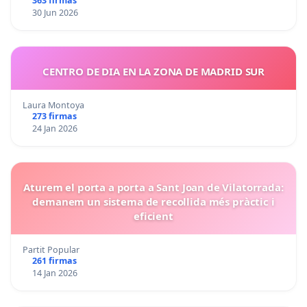
363 firmas
30 Jun 2026
CENTRO DE DIA EN LA ZONA DE MADRID SUR
Laura Montoya
273 firmas
24 Jan 2026
Aturem el porta a porta a Sant Joan de Vilatorrada:
demanem un sistema de recollida més pràctic i
eficient
Partit Popular
261 firmas
14 Jan 2026