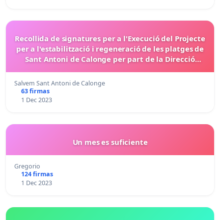
Recollida de signatures per a l'Execució del Projecte
per a l'estabilització i regeneració de les platges de
Sant Antoni de Calonge per part de la Direcció
General de la Costa i el Mar.
Salvem Sant Antoni de Calonge
63 firmas
1 Dec 2023
Un mes es suficiente
Gregorio
124 firmas
1 Dec 2023