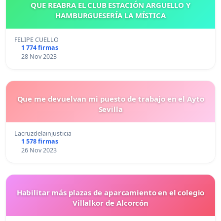
QUE REABRA EL CLUB ESTACIÓN ARGUELLO Y
HAMBURGUESERÍA LA MÍSTICA
FELIPE CUELLO
1 774 firmas
28 Nov 2023
Que me devuelvan mi puesto de trabajo en el Ayto
Sevilla
Lacruzdelainjusticia
1 578 firmas
26 Nov 2023
Habilitar más plazas de aparcamiento en el colegio
Villalkor de Alcorcón