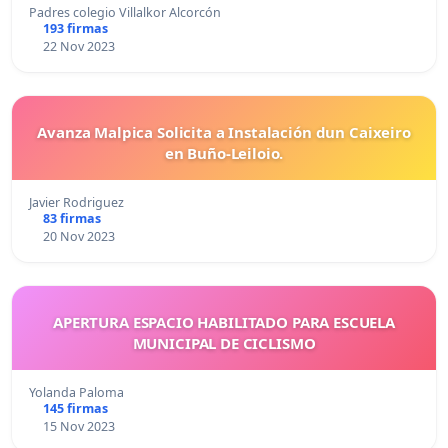
Padres colegio Villalkor Alcorcón
193 firmas
22 Nov 2023
Avanza Malpica Solicita a Instalación dun Caixeiro
en Buño-Leiloio.
Javier Rodriguez
83 firmas
20 Nov 2023
APERTURA ESPACIO HABILITADO PARA ESCUELA
MUNICIPAL DE CICLISMO
Yolanda Paloma
145 firmas
15 Nov 2023