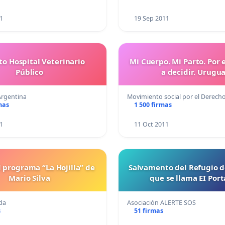
1
19 Sep 2011
to Hospital Veterinario
Mi Cuerpo. Mi Parto. Por 
Público
a decidir. Urugu
Argentina
Movimiento social por el Derech
mas
1 500 firmas
1
11 Oct 2011
l programa “La Hojilla” de
Salvamento del Refugio 
Mario Silva
que se llama EI Port
da
Asociación ALERTE SOS
s
51 firmas