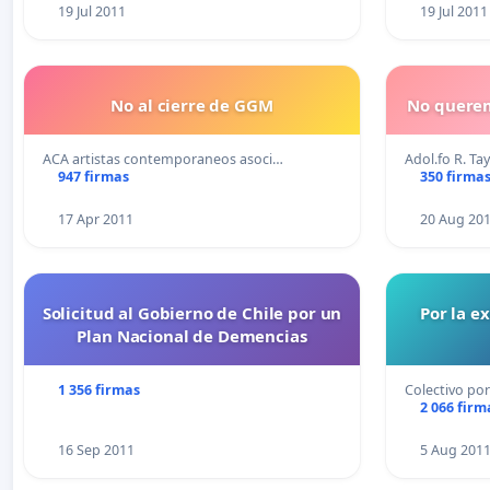
19 Jul 2011
19 Jul 2011
No al cierre de GGM
No querem
ACA artistas contemporaneos asoci…
Adol.fo R. Ta
947 firmas
350 firma
17 Apr 2011
20 Aug 20
Solicitud al Gobierno de Chile por un
Por la e
Plan Nacional de Demencias
1 356 firmas
Colectivo por
2 066 firm
16 Sep 2011
5 Aug 201