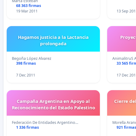
Marta Esteban
68 363 firmas
19 Mar 2011
13 Sep 201
Hagamos justicia a la Lactancia
Proyec
prolongada
Begoña López Alvarez
AnimalitruS 
398 firmas
33 565 fir
7 Dec 2011
17 Dec 201
Campaña Argentina en Apoyo al
Cierre de
Reconocimiento del Estado Palestino
Federación De Entidades Argentino…
Morella Aran
1 336 firmas
921 firma