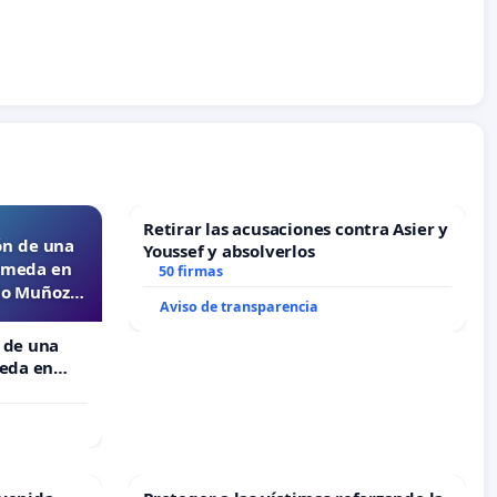
Retirar las acusaciones contra Asier y
ón de una
Youssef y absolverlos
lameda en
50 firmas
ejo Muñoz
Aviso de transparencia
 de una
meda en
 Muñoz