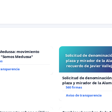
Medussa: movimiento
Solicitud de denominaci
 "Somos Medussa"
plaza y mirador de la A
as
recuerdo de Javier Vall
transparencia
“Mazinger”
Solicitud de denominación
plaza y mirador de la Ala
recuerdo de Javier Vallejo
560 firmas
“Mazinger”
Aviso de transparencia