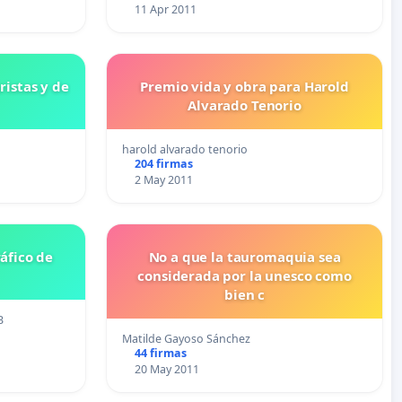
11 Apr 2011
ristas y de
Premio vida y obra para Harold
Alvarado Tenorio
harold alvarado tenorio
204 firmas
2 May 2011
áfico de
No a que la tauromaquia sea
considerada por la unesco como
bien c
B
Matilde Gayoso Sánchez
44 firmas
20 May 2011