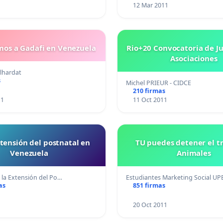
12 Mar 2011
os a Gadafi en Venezuela
Rio+20 Convocatoria de Ju
Asociaciones
ylhardat
s
Michel PRIEUR - CIDCE
210 firmas
11
11 Oct 2011
xtensión del postnatal en
TU puedes detener el tr
Venezuela
Animales
 la Extensión del Po…
Estudiantes Marketing Social UP
as
851 firmas
1
20 Oct 2011