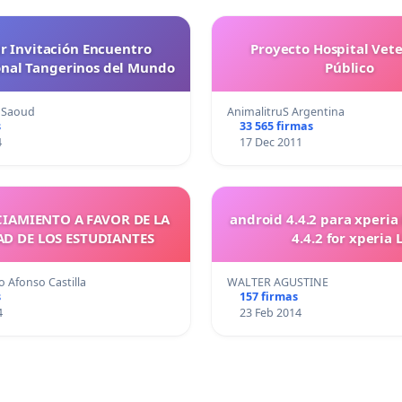
r Invitación Encuentro
Proyecto Hospital Vete
onal Tangerinos del Mundo
Público
 Saoud
AnimalitruS Argentina
s
33 565 firmas
4
17 Dec 2011
IAMIENTO A FAVOR DE LA
android 4.4.2 para xperia
AD DE LOS ESTUDIANTES
4.4.2 for xperia L
o Afonso Castilla
WALTER AGUSTINE
s
157 firmas
4
23 Feb 2014