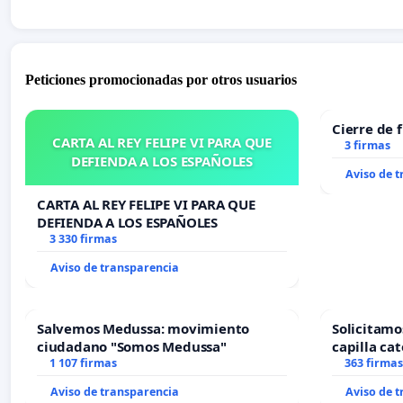
Peticiones promocionadas por otros usuarios
Cierre de 
CARTA AL REY FELIPE VI PARA QUE
3 firmas
DEFIENDA A LOS ESPAÑOLES
Aviso de 
CARTA AL REY FELIPE VI PARA QUE
DEFIENDA A LOS ESPAÑOLES
3 330 firmas
Aviso de transparencia
Salvemos Medussa: movimiento
Solicitamo
ciudadano "Somos Medussa"
capilla cat
1 107 firmas
Alcañiz
363 firmas
Aviso de transparencia
Aviso de 