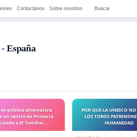
ciones
Contactanos
Sobre nosotros
Buscar
 - España
ón pública alternativa:
POR QUE LA UNESCO NO
 un centro de Primaria
LOS TOROS PATRIMONI
culado a El Tomillar
HUMANIDAD
(Torrelodones)