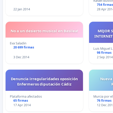
Rafael Busto
754 firma
22 Jan 2014
28 Apr 201
No a un desierto musical en Basilea!
MEJOR S
INTERNET
Eva Saladin
20 699 firmas
Luis Miguel L
98 firmas
3 Dec 2014
2 Sep 2014
Denuncia irregularidades oposición
Nueva 
Enfermeros diputación Cádiz
Plataforma afectados
Murcia por el
65 firmas
76 firmas
17 Apr 2014
12 Dec 201