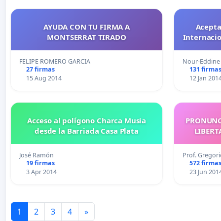
AYUDA CON TU FIRMA A
Acepta
MONTSERRAT TIRADO
Internaci
FELIPE ROMERO GARCIA
Nour-Eddine
27 firmas
131 firma
15 Aug 2014
12 Jan 201
Acceso al polígono Charca Musia
PRONUNC
desde la Barriada Casa Plata
LIBERT
José Ramón
Prof. Gregori
19 firmas
572 firma
3 Apr 2014
23 Jun 201
1
2
3
4
»