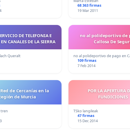
s
Marta Esteban
s
68 363 firmas
4
19 Mar 2011
ERVICIO DE TELEFONIA E
no al polideportivo de
 EN CANALES DE LA SIERRA
Callosa De Segur
lach Queralt
no al polideportivo de pago en 
109 firmas
7 Feb 2014
Red de Cercanías en la
POR LA APERTURA D
Región de Murcia
FUNDICIONES
 tren
TSko langileak
47 firmas
3
15 Dec 2014