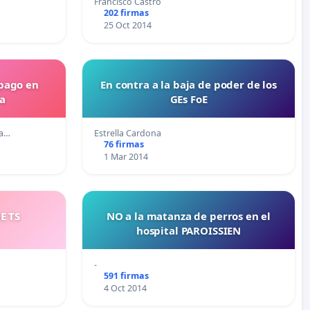
Francisco Castro
202 firmas
25 Oct 2014
 pago en
En contra a la baja de poder de los
a
GEs FoE
Ca…
Estrella Cardona
76 firmas
1 Mar 2014
E TS
NO a la matanza de perros en el
hospital PAROISSIEN
-
591 firmas
4 Oct 2014