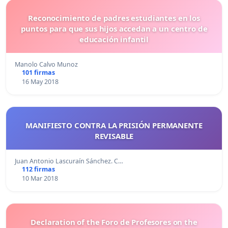
Reconocimiento de padres estudiantes en los
puntos para que sus hijos accedan a un centro de
educación infantil
Manolo Calvo Munoz
101 firmas
16 May 2018
MANIFIESTO CONTRA LA PRISIÓN PERMANENTE
REVISABLE
Juan Antonio Lascuraín Sánchez. C…
112 firmas
10 Mar 2018
Declaration of the Foro de Profesores on the