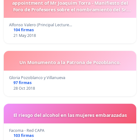
appointment of Mr Joaquim Torra - Manifiesto del
Foro de Profesores sobre el nombramiento del Sr.
Torra
Alfonso Valero (Principal Lecture…
104 firmas
21 May 2018
Un Monumento a la Patrona de Pozoblanco.
Gloria Pozoblanco y Villanueva
97 firmas
28 Oct 2018
El riesgo del alcohol en las mujeres embarazadas
Facoma - Red CAPA
103 firmas