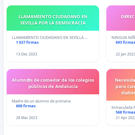
LLAMAMIENTO CIUDADANO EN
DEREC
SEVILLA POR LA DEMOCRACIA
LLAMAMIENTO CIUDADANO EN SEVILLA …
NINGUN NIÑ
1 027 firmas
693 firma
13 Dec 2023
22 Jan 202
Alumn@s de comedor de los colegios
Necesida
públicos de Andalucía
para cui
diabet
Madre de un alumno de primaria
608 firmas
Inmaculada P
568 firma
28 Mar 2023
21 Apr 202