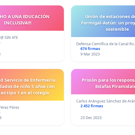
HO A UNA EDUCACIÓN
Unión de estaciones d
INCLUSIVA!!!
Formigal-Astún: un proy
sostenible
@ SIN ATE
s
Defensa Científica de la Canal R
674 firmas
3
9 Mar 2023
d Servicio de Enfermería
Prisión para los respon
dados de niño 5 años con
Estafas Piramidal
es tipo 1 en el colegio
Carlos Aránguez Sánchez de Ar
2 452 firmas
érez Pérez
s
3
23 Dec 2023