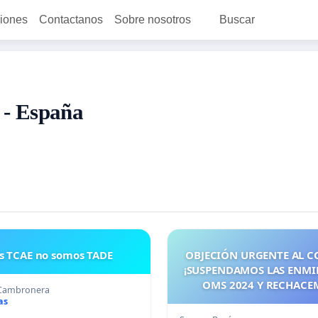
ciones
Contactanos
Sobre nosotros
Buscar
 - España
s TCAE no somos TADE
OBJECIÓN URGENTE AL C
¡SUSPENDAMOS LAS ENMI
OMS 2024 Y RECHACE
 Cambronera
TRATADO PANDÉMICO A
as
MAYO 2026! ¡CIUDADA