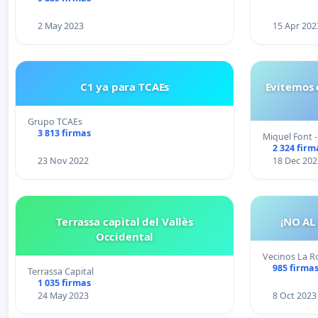
2 May 2023
15 Apr 202
C1 ya para TCAEs
Evitemos 
Grupo TCAEs
3 813 firmas
Miquel Font 
2 324 firm
23 Nov 2022
18 Dec 202
Terrassa capital del Vallès
¡NO AL
Occidental
Vecinos La R
985 firma
Terrassa Capital
1 035 firmas
24 May 2023
8 Oct 2023