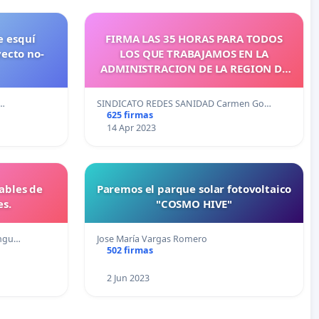
e esquí
FIRMA LAS 35 HORAS PARA TODOS
ecto no-
LOS QUE TRABAJAMOS EN LA
ADMINISTRACION DE LA REGION DE
MURCIA
o…
SINDICATO REDES SANIDAD Carmen Go…
625 firmas
14 Apr 2023
sables de
Paremos el parque solar fotovoltaico
es.
"COSMO HIVE"
ángu…
Jose María Vargas Romero
502 firmas
2 Jun 2023