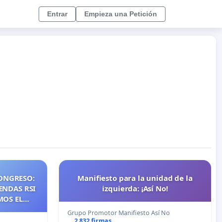
Entrar
Empieza una Petición
ONGRESO:
Manifiesto para la unidad de la
ENDAS RSI
izquierda: ¡Así No!
MOS EL
NTES DE
Grupo Promotor Manifiesto Así No
NOS DE
2 832 firmas