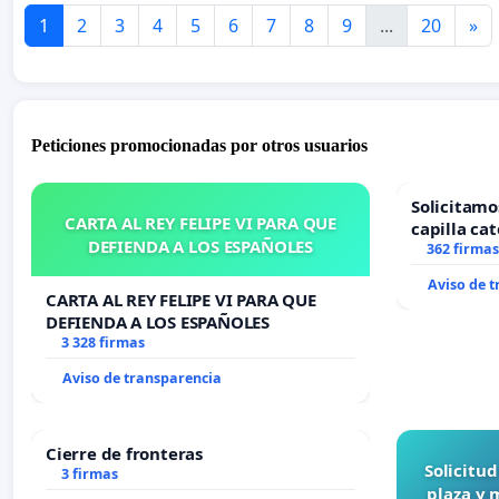
1
2
3
4
5
6
7
8
9
...
20
»
Peticiones promocionadas por otros usuarios
Solicitamo
CARTA AL REY FELIPE VI PARA QUE
capilla cat
DEFIENDA A LOS ESPAÑOLES
Alcañiz
362 firmas
Aviso de 
CARTA AL REY FELIPE VI PARA QUE
DEFIENDA A LOS ESPAÑOLES
3 328 firmas
Aviso de transparencia
Cierre de fronteras
Solicitu
3 firmas
plaza y 