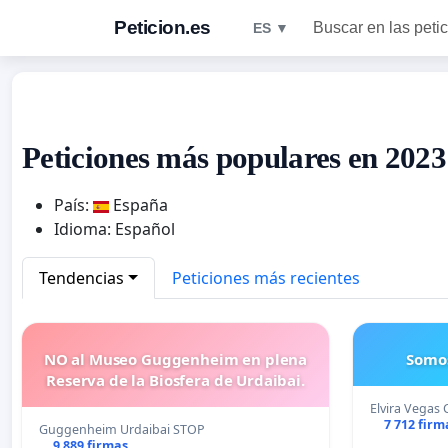
Peticion.es
Buscar en las peti
ES ▼
Peticiones más populares en 2023
País:
España
Idioma: Español
Tendencias
Peticiones más recientes
NO al Museo Guggenheim en plena
Somo
Reserva de la Biosfera de Urdaibai.
Elvira Vegas
7 712 firm
Guggenheim Urdaibai STOP
9 889 firmas