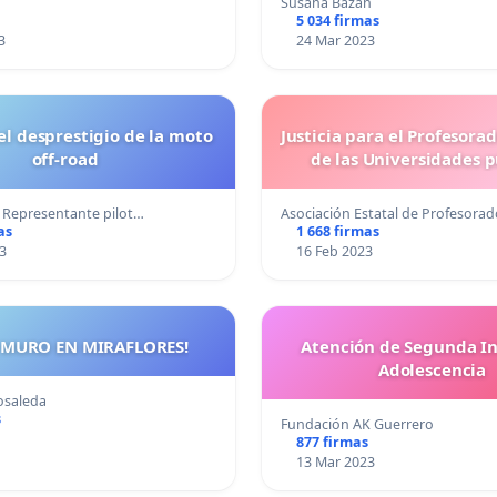
Susana Bazán
ESPAÑA, ACTUEMOS ANTE
5 034 firmas
SEA TARDE!
3
24 Mar 2023
el desprestigio de la moto
Justicia para el Profesora
off-road
de las Universidades p
- Representante pilot…
Asociación Estatal de Profesora
as
1 668 firmas
3
16 Feb 2023
 MURO EN MIRAFLORES!
Atención de Segunda In
Adolescencia
osaleda
s
Fundación AK Guerrero
877 firmas
13 Mar 2023