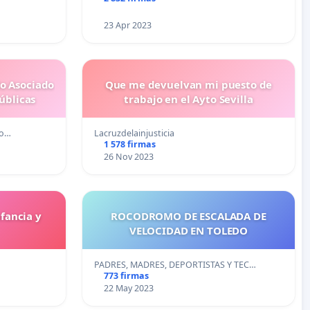
S DE QUE
23 Apr 2023
do Asociado
Que me devuelvan mi puesto de
úblicas
trabajo en el Ayto Sevilla
do…
Lacruzdelainjusticia
1 578 firmas
26 Nov 2023
fancia y
ROCODROMO DE ESCALADA DE
VELOCIDAD EN TOLEDO
PADRES, MADRES, DEPORTISTAS Y TEC…
773 firmas
22 May 2023