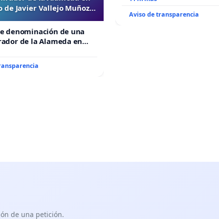
 de Javier Vallejo Muñoz
Aviso de transparencia
“Mazinger”
de denominación de una
rador de la Alameda en
e Javier Vallejo Muñoz
”
transparencia
ón de una petición.