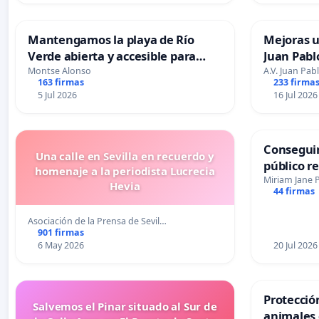
Mantengamos la playa de Río
Mejoras u
Verde abierta y accesible para
Juan Pablo
todos en Marbella
Montse Alonso
A.V. Juan Pabl
163 firmas
233 firma
5 Jul 2026
16 Jul 2026
Conseguir
Una calle en Sevilla en recuerdo y
público r
homenaje a la periodista Lucrecia
todo el a
Miriam Jane 
Hevia
44 firmas
Asociación de la Prensa de Sevil…
901 firmas
6 May 2026
20 Jul 2026
Protecció
Salvemos el Pinar situado al Sur de
animales