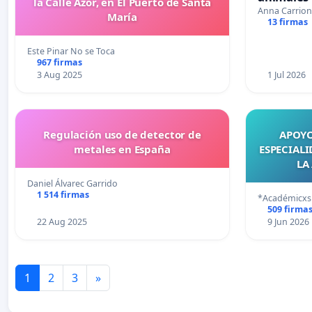
la Calle Azor, en El Puerto de Santa
Anna Carrion
María
13 firmas
Este Pinar No se Toca
967 firmas
3 Aug 2025
1 Jul 2026
Regulación uso de detector de
APOYO
metales en España
ESPECIAL
LA
Daniel Álvarec Garrido
1 514 firmas
*Académicxs 
509 firma
22 Aug 2025
9 Jun 2026
1
2
3
»