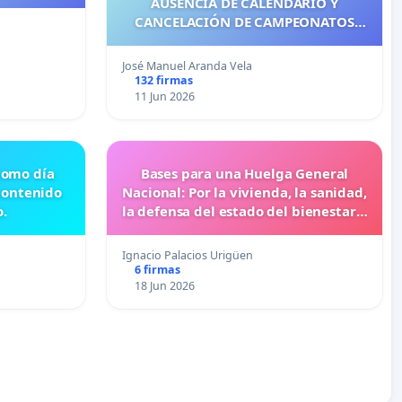
AUSENCIA DE CALENDARIO Y
CANCELACIÓN DE CAMPEONATOS
2026 DE ROLLER FREESTYLE (PARK Y
STREET)
José Manuel Aranda Vela
132 firmas
11 Jun 2026
 como día
Bases para una Huelga General
contenido
Nacional: Por la vivienda, la sanidad,
o.
la defensa del estado del bienestar y
la juventud.
Ignacio Palacios Urigüen
6 firmas
18 Jun 2026