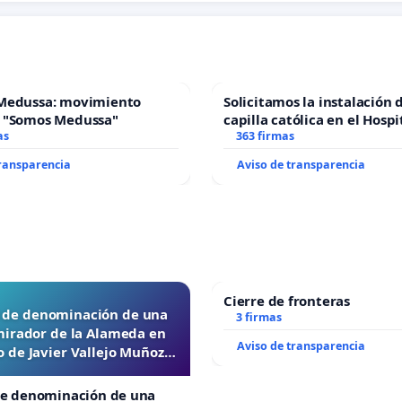
Medussa: movimiento
Solicitamos la instalación 
 "Somos Medussa"
capilla católica en el Hospi
as
Alcañiz
363 firmas
transparencia
Aviso de transparencia
Cierre de fronteras
d de denominación de una
3 firmas
mirador de la Alameda en
Aviso de transparencia
 de Javier Vallejo Muñoz
“Mazinger”
de denominación de una