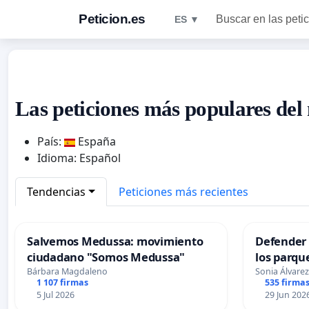
Peticion.es
Buscar en las peti
ES ▼
Las peticiones más populares del
País:
España
Idioma: Español
Tendencias
Peticiones más recientes
Salvemos Medussa: movimiento
Defender l
ciudadano "Somos Medussa"
los parqu
Bárbara Magdaleno
Sonia Álvare
1 107 firmas
535 firma
5 Jul 2026
29 Jun 202