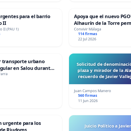
rgentes para el barrio
Apoya que el nuevo PGO
 II
Alhaurín de la Torre per
viviendas colaborativas
o II (PAU 1)
Convivir Málaga
s
114 firmas
22 Jul 2026
 transporte urbano
Solicitud de denominaci
egular en Salou durante
plaza y mirador de la A
ño
Parra
recuerdo de Javier Vall
“Mazinger”
Juan Campos Manero
560 firmas
11 Jun 2026
n urgente para los
Juicio Político a Javie
 de Riudoms