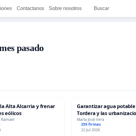
ciones
Contactanos
Sobre nosotros
Buscar
 mes pasado
a Alta Alcarria y frenar
Garantizar agua potable
es eólicos
Tordera y las urbanizaci
z Ramael
María José Vera
s
255 firmas
6
22 Jul 2026