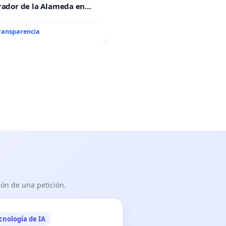
rador de la Alameda en
e Javier Vallejo Muñoz
”
transparencia
ón de una petición.
cnología de IA