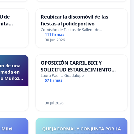
U de
Reubicar la discomóvil de las
mita
fiestas al polideportivo
Comisión de Fiestas de Sallent de…
111 firmas
30 Jun 2026
OPOSICIÓN CARRIL BICI Y
ón de una
SOLICITUD ESTABLECIMIENTO
lameda en
ZONAS DE APARCAMIENTO
Laura Padilla Guadalupe
ejo Muñoz
57 firmas
30 Jul 2026
r Milei
QUEJA FORMAL Y CONJUNTA POR LA