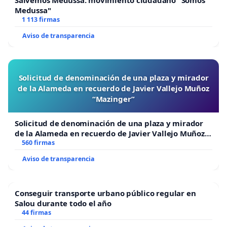
Salvemos Medussa: movimiento ciudadano "Somos
Medussa"
1 113 firmas
Aviso de transparencia
Solicitud de denominación de una plaza y mirador
de la Alameda en recuerdo de Javier Vallejo Muñoz
“Mazinger”
Solicitud de denominación de una plaza y mirador
de la Alameda en recuerdo de Javier Vallejo Muñoz
“Mazinger”
560 firmas
Aviso de transparencia
Conseguir transporte urbano público regular en
Salou durante todo el año
44 firmas