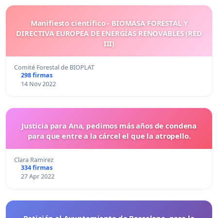
Manifiesto científico - BIOMASA FORESTAL Y
DIRECTIVA EUROPEA DE ENERGÍAS RENOVABLES (RED
III)
Comité Forestal de BIOPLAT
298 firmas
14 Nov 2022
Justicia para Ana, pedimos más años de condena
para que entre a la cárcel el que la atropello.
Clara Ramirez
334 firmas
27 Apr 2022
Petición al Ayuntamiento de Barcelona, para la