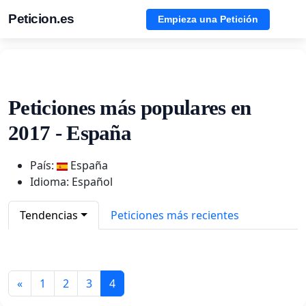
Peticion.es
Empieza una Petición
Peticiones más populares en
2017 - España
País:
España
Idioma: Español
Tendencias
Peticiones más recientes
«
1
2
3
4