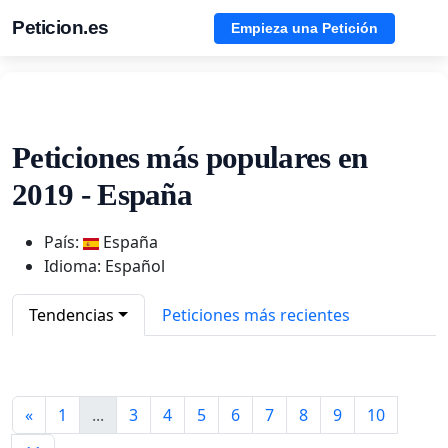
Peticion.es
Empieza una Petición
Peticiones más populares en
2019 - España
País:
España
Idioma: Español
Tendencias
Peticiones más recientes
«
1
...
3
4
5
6
7
8
9
10